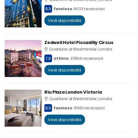
8,5
favoloso
8033 recensioni
Vedi disponibilità
Zedwell Hotel Piccadilly Circus
Quartiere di Westminster, Londra
7,9
ottimo
37864 recensioni
Vedi disponibilità
Riu Plaza London Victoria
Quartiere di Westminster, Londra
8,6
favoloso
15661 recensioni
Vedi disponibilità