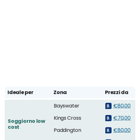
Ideale per
Zona
Prezzi da
Bayswater
€80,00
Kings Cross
€70,00
Soggiorno low
cost
Paddington
€80,00