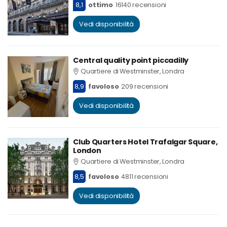
8,1
ottimo
16140 recensioni
Vedi disponibilità
Central quality point piccadilly
Quartiere di Westminster, Londra
8,9
favoloso
209 recensioni
Vedi disponibilità
Club Quarters Hotel Trafalgar Square,
London
Quartiere di Westminster, Londra
8,5
favoloso
4811 recensioni
Vedi disponibilità