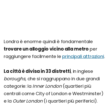
Kings Cross: ricco di ostelli low cost
Bayswater: multiculturale ed economico
Earls Court: ideale per risparmiare
Greenwich: ricco di aree verdi
Mappa dei prezzi degli alloggi di Londra
Londra è enorme quindi è fondamentale
Londra è sicura? Ecco le zone da evitare
trovare un alloggio vicino alla metro
per
raggiungere facilmente le
principali attrazioni
.
La città è divisa in 33 distretti
, in inglese
boroughs
, che si raggruppano in due grandi
categorie: la
Inner London
(quartieri più
centrali come City of London e Westminster)
e la
Outer London
(i quartieri più periferici).