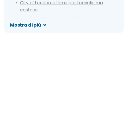
City of London: ottimo per famiglie ma
costoso
Knightsbridge: quartiere di lusso
Mostra di più
Kensington: elegante e tranquillo
Chelsea: residenziale e tranquillo
Victoria: tranquillo, comodo e ben collegato
Notting Hill: colorato, iconico, per giovani
Paddington: ottima posizione ed economico
Marylebone: residenziale e con atmosfera da
villaggio inglese
Bloomsbury: quartiere universitario e
letterario, ricco di vita notturna
Camden Town: alternativo e perfetto per
giovani
Clerkenwell: trendy e vivace