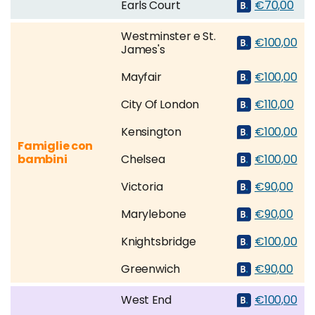
Earls Court
€70,00
Westminster e St.
€100,00
James's
Mayfair
€100,00
City Of London
€110,00
Kensington
€100,00
Famiglie con
bambini
Chelsea
€100,00
Victoria
€90,00
Marylebone
€90,00
Knightsbridge
€100,00
Greenwich
€90,00
West End
€100,00