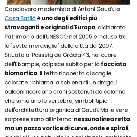
Capolavoro modernista di Antoni Gaudí, la
Casa Batllò
è
uno degli edifici più
stravaganti e originali d'Europa
, dichiarato
Patrimonio dell'UNESCO nel 2005 e incluso tra
le "sette meraviglie" della città dal 2007.
Situata al Passeig de Gràcia 43, nel cuore
dell'Eixample, colpisce subito per la
facciata
biomorfica
: il tetto ricoperto di scaglie
colorate richiama la schiena di un drago, i
balconi ricordano crani sostenuti da colonne
che simulano le vertebre, simboli tipici
dell'architettura organica di Gaudí. Ma le vere
sorprese sono all'interno:
nessuna linea retta
ma un pazzo vortice di curve, onde e spirali
,