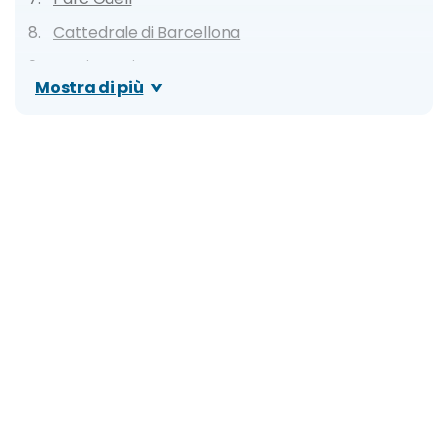
Cattedrale di Barcellona
Barrio Gotico
Mostra di più
Palau de la Música Catalana
Museo Picasso
Parc de la Ciutadella
Basílica de Santa Maria del Mar
Acquario di Barcellona
La Barceloneta
Quartiere Montjuïc e Fontana Magica
Castell de Montjuïc
Jardí Botànic de Barcelona
Museu Nacional d'Art de Catalunya
Nuovo Spotify Camp Nou e Museo del