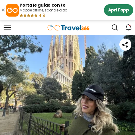
Porta le guide con te
×
Apri l'app
Mappe offline, sconti e altro
4.9