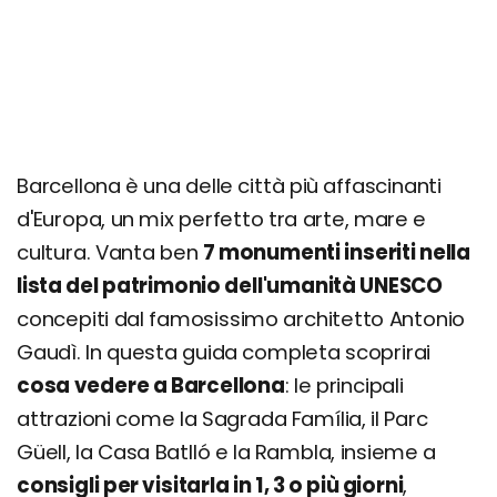
Barcellona
Casa Vincens
El Raval
Mirador Torre Glòries
Recinte Modernista Sant Pau
Barcellona è una delle città più affascinanti
Tibidabo
d'Europa, un mix perfetto tra arte, mare e
Consigli per famiglie: cosa fare con bambini e
cultura. Vanta ben
7 monumenti inseriti nella
ragazzi
lista del patrimonio dell'umanità UNESCO
Cosa vedere in 1 giorno a piedi
concepiti dal famosissimo architetto Antonio
Cosa vedere in 3 giorni
Gaudì. In questa guida completa scoprirai
cosa vedere a Barcellona
: le principali
Cosa vedere a Barcellona e dintorni in 4, 5, 6 o 7
giorni
attrazioni come la Sagrada Família, il Parc
Güell, la Casa Batlló e la Rambla, insieme a
Organizza il tuo soggiorno a Barcellona
consigli per visitarla in 1, 3 o più giorni
,