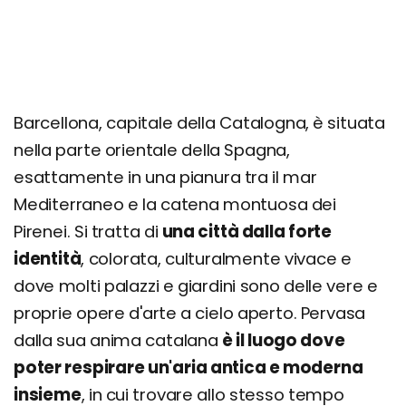
Giorno 5
Tibidabo
Alternativa di giornata: Escursione a
Montserrat
Barcellona, capitale della Catalogna, è situata
Giorno 6
nella parte orientale della Spagna,
Escursione a Tarragona
esattamente in una pianura tra il mar
Giorno 7
Mediterraneo e la catena montuosa dei
Nuovo Spotify Camp Nou e Museo del
Pirenei. Si tratta di
una città dalla forte
Barcellona
identità
, colorata, culturalmente vivace e
La Barceloneta
dove molti palazzi e giardini sono delle vere e
proprie opere d'arte a cielo aperto. Pervasa
Quanto costa una settimana a Barcellona
dalla sua anima catalana
è il luogo dove
poter respirare un'aria antica e moderna
insieme
, in cui trovare allo stesso tempo