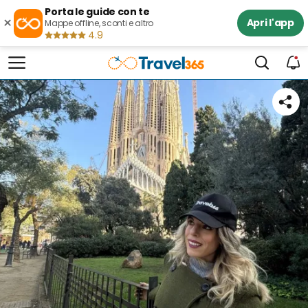
Porta le guide con te
×
Apri l'app
Mappe offline, sconti e altro
4.9