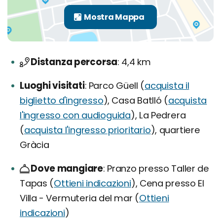
Distanza percorsa
4,4 km
Luoghi visitati
Parco Güell (
acquista il
biglietto d'ingresso
), Casa Batlló (
acquista
l'ingresso con audioguida
), La Pedrera
(
acquista l'ingresso prioritario
), quartiere
Gràcia
Dove mangiare
Pranzo presso Taller de
Tapas (
Ottieni indicazioni
), Cena presso El
Villa - Vermuteria del mar (
Ottieni
indicazioni
)