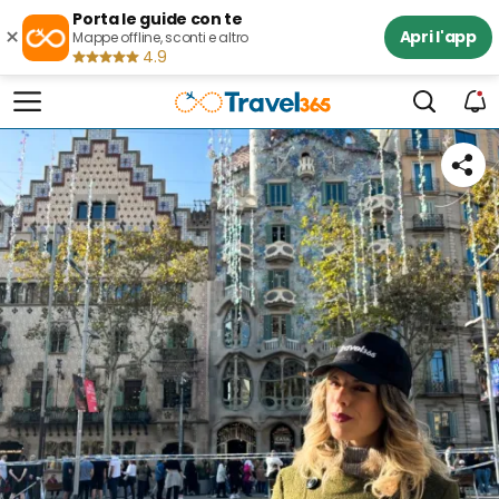
Porta le guide con te
×
Apri l'app
Mappe offline, sconti e altro
4.9