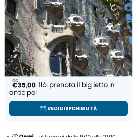
Casa Batllò: prenota il biglietto in
€35,00
anticipo!
VEDI DISPONIBILITÀ
Orari
tutti giorni dalle 9:00 alle 21:00: