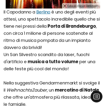
Foto di Marcel Berkmann.
Il Capodanno a
Berlino
è uno degli eventi più
attesi, uno spettacolo incredibile quello che si
tiene nei pressi della
Porta di Brandeburgo
,
con circa 1 milione di persone scatenate al
ritmo di musica pompata da un impianto
davvero da brividi!
Un San Silvestro scandito da laser, fuochi
d'artificio e
musica a tutto volume
per una
delle feste più cool del mondo!
Nella suggestiva Gendarmenmarkt si svolge il
il
WeihnachtsZauber
, un
mercatino di Natale
che offre un'atmosfera più rilassata, ideale per
le famiglie.