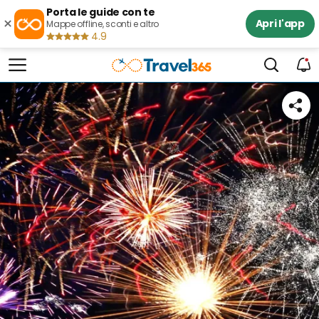
Porta le guide con te
×
Apri l'app
Mappe offline, sconti e altro
4.9