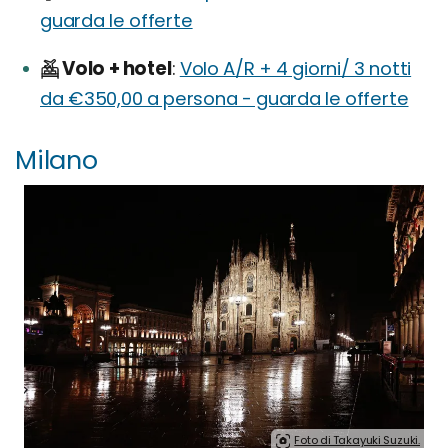
guarda le offerte
Volo + hotel
Volo A/R + 4 giorni/ 3 notti
da €350,00 a persona - guarda le offerte
Milano
Foto di Takayuki Suzuki.