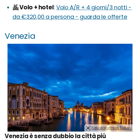
Volo + hotel
Volo A/R + 4 giorni/3 notti -
da €320,00 a persona - guarda le offerte
Venezia
Foto di Matthias Süßen.
Venezia è senza dubbio la città più