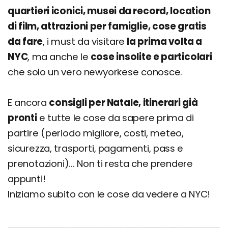
Roosevelt Island
quartieri iconici, musei da record, location
Altre attrattive da visitare
di film, attrazioni per famiglie, cose gratis
Cose da fare a New York insolite e particolari
da fare
, i must da visitare
la prima volta a
NYC
, ma anche le
cose insolite e particolari
Consigli per famiglie: cosa fare con bambini e
ragazzi
che solo un vero newyorkese conosce.
Cosa vedere in un giorno, un weekend o una
settimana
E ancora
consigli per Natale, itinerari già
FAQ: attività gratis, consigli per Natale, location
pronti
e tutte le cose da sapere prima di
di serie e film ecc.
partire (periodo migliore, costi, meteo,
sicurezza, trasporti, pagamenti, pass e
prenotazioni)... Non ti resta che prendere
appunti!
Iniziamo subito con le cose da vedere a NYC!