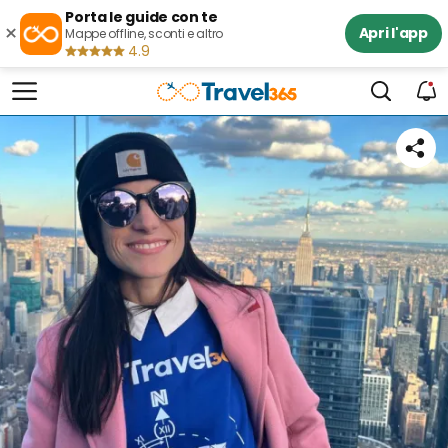
Porta le guide con te
×
Apri l'app
Mappe offline, sconti e altro
4.9