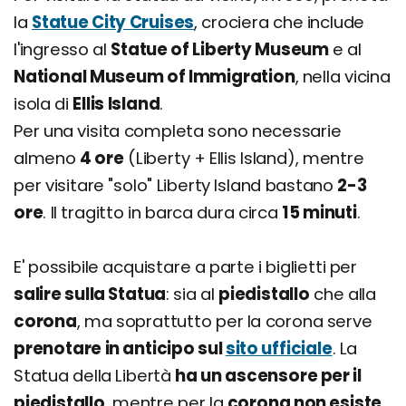
la
Statue City Cruises
, crociera che include
l'ingresso al
Statue of Liberty Museum
e al
National Museum of Immigration
, nella vicina
isola di
Ellis Island
.
Per una visita completa sono necessarie
almeno
4 ore
(Liberty + Ellis Island), mentre
per visitare "solo" Liberty Island bastano
2-3
ore
. Il tragitto in barca dura circa
15 minuti
.
E' possibile acquistare a parte i biglietti per
salire sulla Statua
: sia al
piedistallo
che alla
corona
, ma soprattutto per la corona serve
prenotare in anticipo sul
sito ufficiale
. La
Statua della Libertà
ha un ascensore per il
piedistallo
, mentre per la
corona non esiste