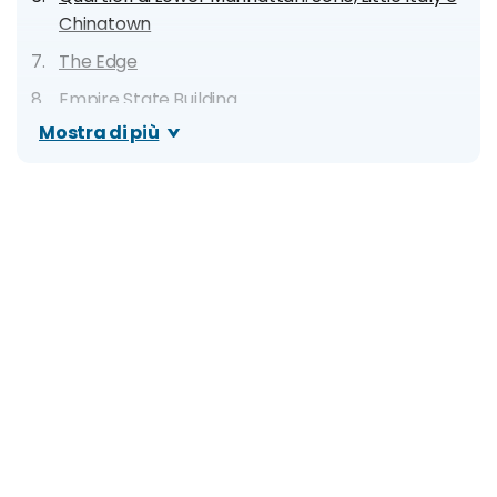
Chinatown
The Edge
Empire State Building
Mostra di più
Rockefeller Center
Top of The Rock
The Metropolitan Museum of Art
Guggenheim Museum
Bronx Zoo
Harlem
Bronx
Central Park
Central Park Zoo
American Museum of Natural History