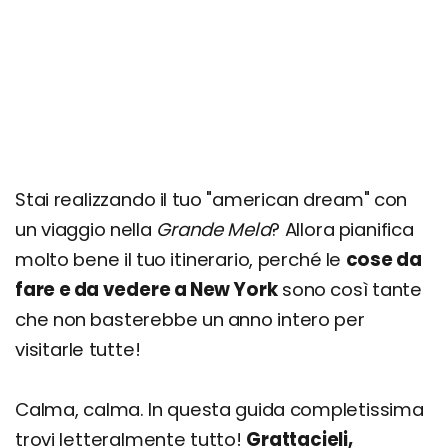
Frick Collection
MoMa
Times Square
Little Island
The Vessel
High Line
Stai realizzando il tuo "american dream" con
One World Trade Center
un viaggio nella
Grande Mela
? Allora pianifica
9/11 Memorial & Museum
molto bene il tuo itinerario, perché le
cose da
Oculus World Trade Center
fare e da vedere a New York
sono così tante
che non basterebbe un anno intero per
Summit One Vanderbilt
visitarle tutte!
Cattedrale di San Patrizio
Brooklyn Botanic Garden
Calma, calma. In questa guida completissima
Coney Island
trovi letteralmente tutto!
Grattacieli,