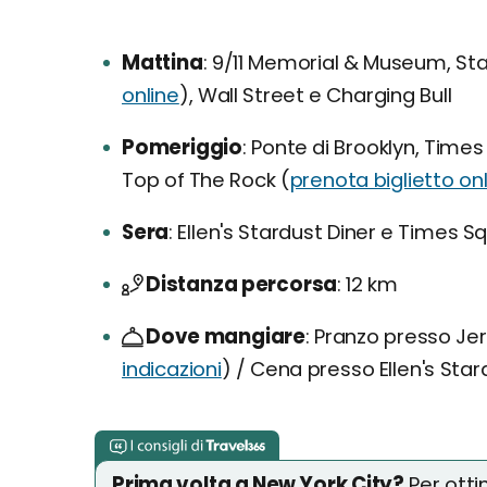
Mattina
9/11 Memorial & Museum, Stat
online
), Wall Street e Charging Bull
Pomeriggio
Ponte di Brooklyn, Times 
Top of The Rock (
prenota biglietto on
Sera
Ellen's Stardust Diner e Times S
Distanza percorsa
12 km
Dove mangiare
Pranzo presso Jer
indicazioni
) / Cena presso Ellen's Sta
Prima volta a New York City?
Per otti