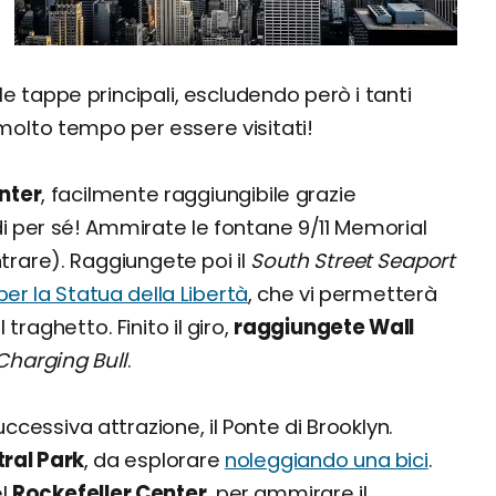
 le tappe principali, escludendo però i tanti
molto tempo per essere visitati!
enter
, facilmente raggiungibile grazie
di per sé! Ammirate le fontane 9/11 Memorial
trare). Raggiungete poi il
South Street Seaport
per la Statua della Libertà
, che vi permetterà
traghetto. Finito il giro,
raggiungete Wall
Charging Bull
.
ccessiva attrazione, il Ponte di Brooklyn.
tral Park
, da esplorare
noleggiando una bici
.
el
Rockefeller Center
, per ammirare il