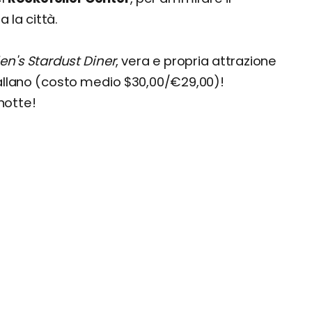
 la città.
len's Stardust Diner
, vera e propria attrazione
ballano (costo medio $30,00/€29,00)!
notte!