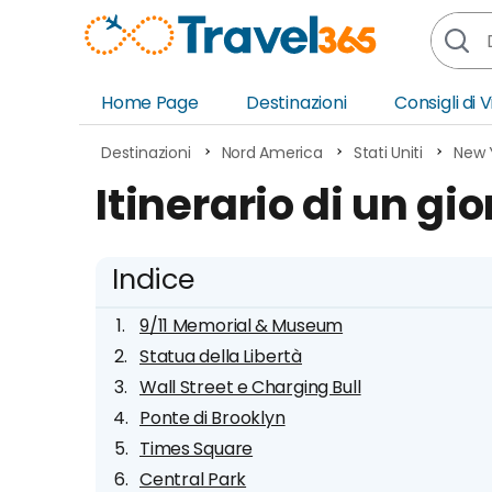
Home Page
Destinazioni
Consigli di 
Africa
Asia
Destinazioni
Nord America
Stati Uniti
New 
Europa
Ocea
Itinerario di un gi
Nord America
Amer
Sud America
Medi
Indice
9/11 Memorial & Museum
Statua della Libertà
Wall Street e Charging Bull
Ponte di Brooklyn
Times Square
Central Park