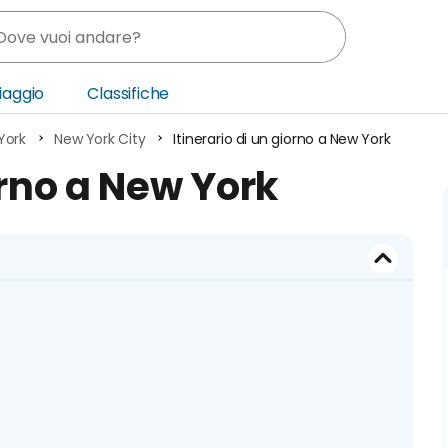
Viaggio
Classifiche
York
New York City
Itinerario di un giorno a New York
nia
orno a New York
ica Centrale
o Oriente