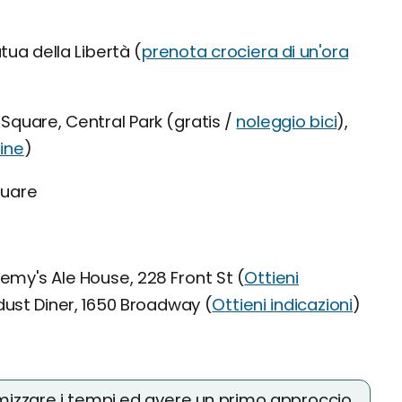
ua della Libertà (
prenota crociera di un'ora
Square, Central Park (gratis /
noleggio bici
),
line
)
quare
emy's Ale House, 228 Front St (
Ottieni
rdust Diner, 1650 Broadway (
Ottieni indicazioni
)
mizzare i tempi ed avere un primo approccio