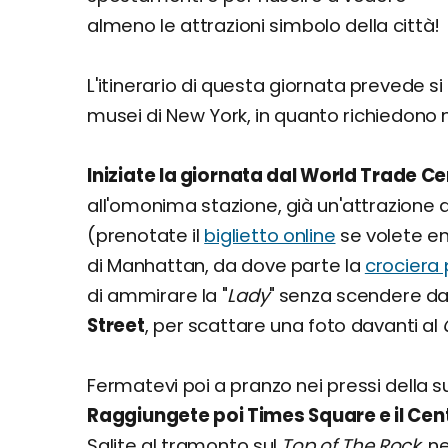
almeno le attrazioni simbolo della città!
L'itinerario di questa giornata prevede si
musei di New York, in quanto richiedono 
Iniziate la giornata dal World Trade C
all'omonima stazione, già un'attrazione 
(prenotate il
biglietto online
se volete en
di Manhattan, da dove parte la
crociera 
di ammirare la "
Lady
" senza scendere dal 
Street
, per scattare una foto davanti al
Fermatevi poi a pranzo nei pressi della su
Raggiungete poi Times Square e il Cen
Salite al tramonto sul
Top of The Rock
, n