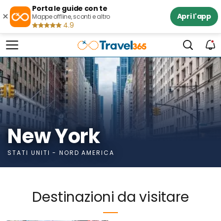
Porta le guide con te
×
Apri l'app
Mappe offline, sconti e altro
4.9
New York
STATI UNITI - NORD AMERICA
Destinazioni da visitare