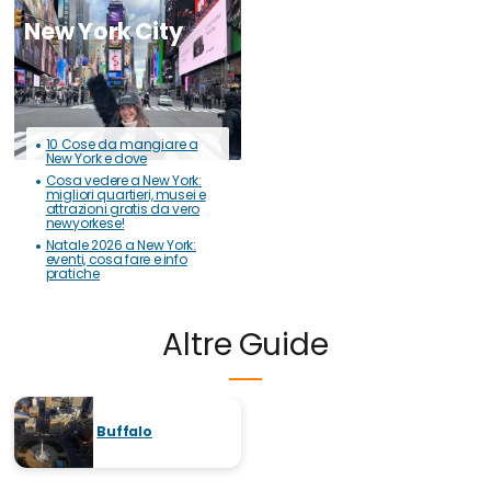
New York City
10 Cose da mangiare a
New York e dove
Cosa vedere a New York:
migliori quartieri, musei e
attrazioni gratis da vero
newyorkese!
Natale 2026 a New York:
eventi, cosa fare e info
pratiche
Altre Guide
Buffalo