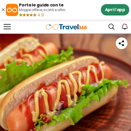
Porta le guide con te
×
Apri l'app
Mappe offline, sconti e altro
4.9