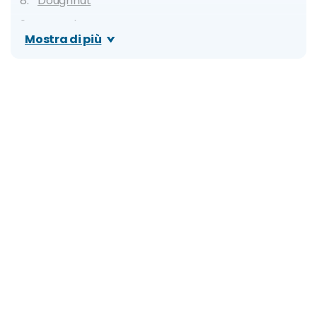
Doughnut
Cupcake
Mostra di più
Pancake
Dove mangiare a New York: migliori ristoranti,
locali tipici e street food