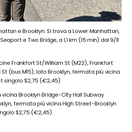
hattan e Brooklyn. Si trova a Lower Manhattan,
 Seaport e Two Bridge, a 1,1 km (15 min) dal 9/11
ine Frankfort St/William St (M22), Frankfort
l St (bus M15); lato Brooklyn, fermata più vicina
et singolo $2,75 (€2,45)
vicina Brooklyn Bridge-City Hall Subway
ooklyn, fermata più vicina High Street-Brooklyn
singolo $2,75 (€2,45)