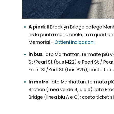
A piedi
il Brooklyn Bridge collega Man
nella punta meridionale, tra i quartieri
Memorial -
Ottieni indicazioni
In bus
lato Manhattan, fermate più vic
St/Pearl St (bus M22) e Pearl St / Pear
Front St/York St (bus B25); costo tick
In metro
lato Manhattan, fermata più 
Station (linea verde 4, 5 e 6); lato Br
Bridge (linea blu A e C); costo ticket 