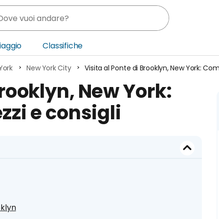
Viaggio
Classifiche
York
New York City
Visita al Ponte di Brooklyn, New York: Come
nia
Brooklyn, New York:
ica Centrale
zzi e consigli
o Oriente
oklyn