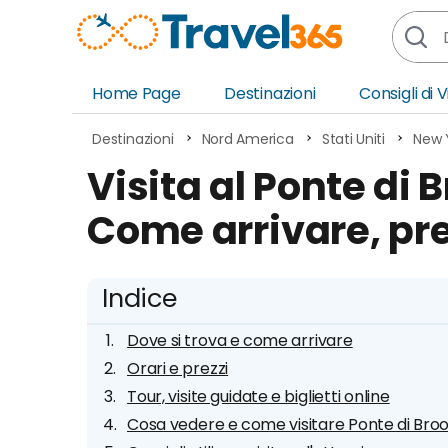
Home Page
Destinazioni
Consigli di 
Africa
Asia
Destinazioni
Nord America
Stati Uniti
New 
Europa
Ocea
Visita al Ponte di 
Nord America
Amer
Come arrivare, pre
Sud America
Medi
Indice
Dove si trova e come arrivare
Orari e prezzi
Tour, visite guidate e biglietti online
Cosa vedere e come visitare Ponte di Bro