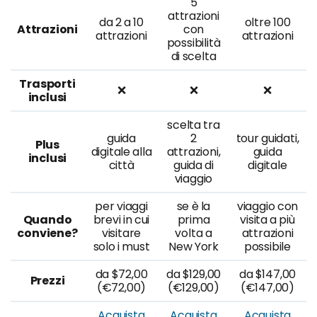
5
attrazioni
da 2 a 10
oltre 100
Attrazioni
con
attrazioni
attrazioni
possibilità
di scelta
Trasporti
❌
❌
❌
inclusi
scelta tra
guida
2
tour guidati,
Plus
digitale alla
attrazioni,
guida
inclusi
città
guida di
digitale
viaggio
per viaggi
se è la
viaggio con
Quando
brevi in cui
prima
visita a più
conviene?
visitare
volta a
attrazioni
solo i must
New York
possibile
da $72,00
da $129,00
da $147,00
Prezzi
(€72,00)
(€129,00)
(€147,00)
Acquista
Acquista
Acquista