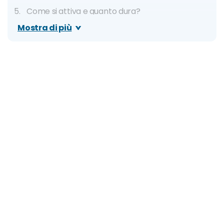
Come si attiva e quanto dura?
Mostra di più
Faq
Card/pass alternativi: tabella comparativa