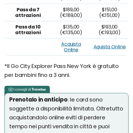
Pass da 7
$189,00
$151,00
attrazioni
(€189,00)
(€151,00)
Pass da 10
$135,00
$193,00
attrazioni
(€135,00)
(€193,00)
Acquista
Aquista Online
Online
*Il Go City Explorer Pass New York è gratuito
per bambini fino a 3 anni.
Prenotalo in anticipo
: le card sono
soggette a disponibilità limitata. Oltretutto
acquistandolo online eviti di perdere
tempo nei punti vendita in città e puoi