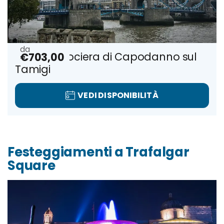
Cena e Crociera di Capodanno sul
€703,00
Tamigi
VEDI DISPONIBILITÀ
Festeggiamenti a Trafalgar
Square