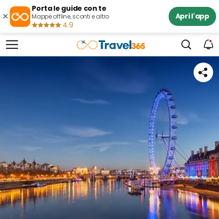
Porta le guide con te
×
Apri l'app
Mappe offline, sconti e altro
4.9