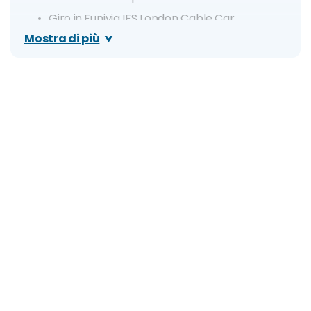
Giro in Funivia IFS London Cable Car
Mostra di più
Cenone di Capodanno su un Rooftop
New Year's Day Parade
Quali mezzi di trasporto sono disponibili?
I migliori locali per giovani, club e discoteche per
la notte di Capodanno
Clima e info utili