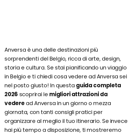
Parco di Pairi Daiza
Turnhout
Consigli per famiglie: cosa fare con bambini e
ragazzi
Itinerario di 1 giorno
Anversa è una delle destinazioni più
Itinerario di 3 giorni
sorprendenti del Belgio, ricca di arte, design,
storia e cultura. Se stai pianificando un viaggio
Giorno 1
in Belgio e ti chiedi cosa vedere ad Anversa sei
Giorno 2
nel posto giusto! In questa
guida completa
Giorno 3
2026
scoprirai le
migliori attrazioni da
Dove si trova e come arrivare
vedere
ad Anversa in un giorno o mezza
Come muoversi
giornata, con tanti consigli pratici per
organizzare al meglio il tuo itinerario. Se invece
Dove mangiare a Anversa e cosa: ristoranti e
specialità
hai più tempo a disposizione, ti mostreremo