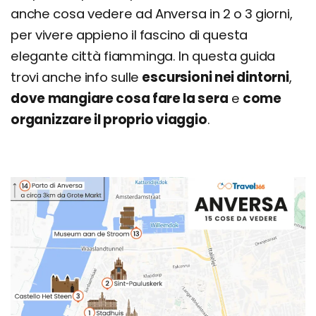
anche cosa vedere ad Anversa in 2 o 3 giorni,
Cosa fare la sera: locali consigliati
per vivere appieno il fascino di questa
Dove dormire a Anversa: i migliori quartieri dove
elegante città fiamminga. In questa guida
alloggiare
trovi anche info sulle
escursioni nei dintorni
,
Vai di fretta? Ecco i nostri alloggi consigliati
dove mangiare cosa fare la sera
e
come
Quando andare a Anversa? Info su clima e
organizzare il proprio viaggio
.
periodo migliore