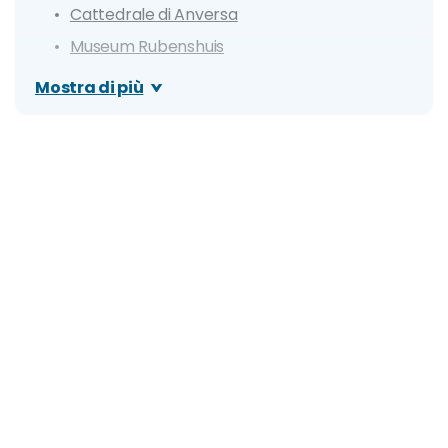
Cattedrale di Anversa
Museum Rubenshuis
Museo Mayer van den Bergh
Mostra di più
Distretto dei Diamanti
Zoo Antwerpen
Antwerpen Centraal Station
Chocolate Nation
Museum aan de Stroom
Porto di Anversa
De Koninck - Antwerp City Brewery
Escursioni nei dintorni
Gand
Bruxelles
Bruges