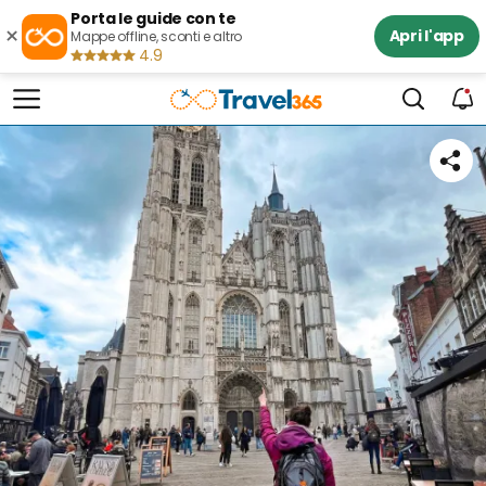
Porta le guide con te
×
Apri l'app
Mappe offline, sconti e altro
4.9