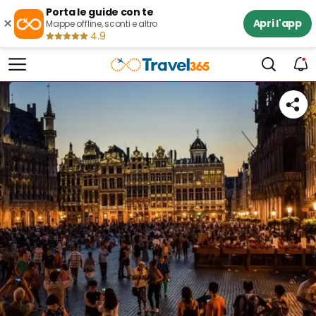
Porta le guide con te
×
Apri l'app
Mappe offline, sconti e altro
4.9