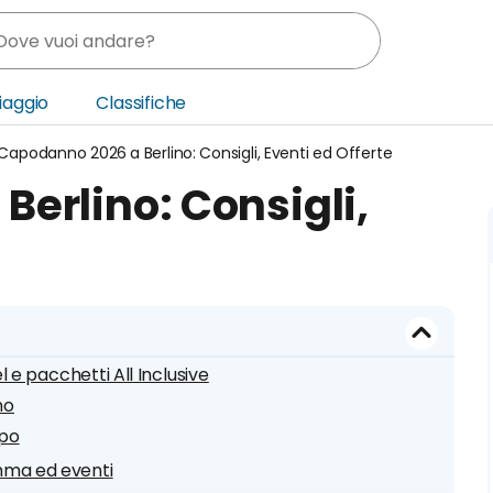
Viaggio
Classifiche
Capodanno 2026 a Berlino: Consigli, Eventi ed Offerte
nia
erlino: Consigli,
ica Centrale
o Oriente
l e pacchetti All Inclusive
no
ipo
mma ed eventi