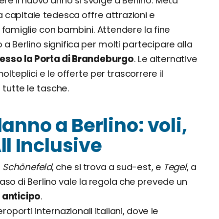
ere il nuovo anno si svolge a Berlino. Meta
la capitale tedesca offre attrazioni e
 famiglie con bambini. Attendere la fine
 a Berlino significa per molti partecipare alla
esso la Porta di Brandeburgo
. Le alternative
olteplici e le offerte per trascorrere il
tutte le tasche.
anno a Berlino: voli,
ll Inclusive
:
Schönefeld
, che si trova a sud-est, e
Tegel
, a
aso di Berlino vale la regola che prevede un
 anticipo
.
roporti internazionali italiani, dove le