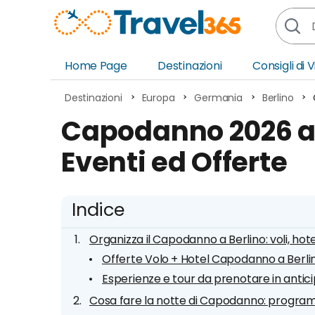
Home Page
Destinazioni
Consigli di 
Africa
Asia
Destinazioni
Europa
Germania
Berlino
Europa
Ocea
Capodanno 2026 a B
Nord America
Amer
Eventi ed Offerte
Sud America
Medi
Indice
Organizza il Capodanno a Berlino: voli, hote
Offerte Volo + Hotel Capodanno a Berli
Esperienze e tour da prenotare in antic
Cosa fare la notte di Capodanno: progra