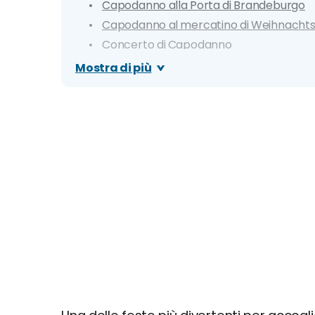
Capodanno alla Porta di Brandeburgo
Capodanno al mercatino di Weihnacht
Concerto di Capodanno
Festa di Capodanno a Kreuzberg
Mostra di più
Giro dei Pub di Capodanno
Capodanno in birreria
Capodanno al Kulturbrauerei
Fuochi d'artificio dalla Torre della Televi
Cosa fare a Capodanno con bambini
Quali musei e attrazioni restano aperti?
Quali mezzi di trasporto sono disponibili?
Dove mangiare a Capodanno: i migliori rist
I migliori locali per giovani, club e discot
Clima e info utili