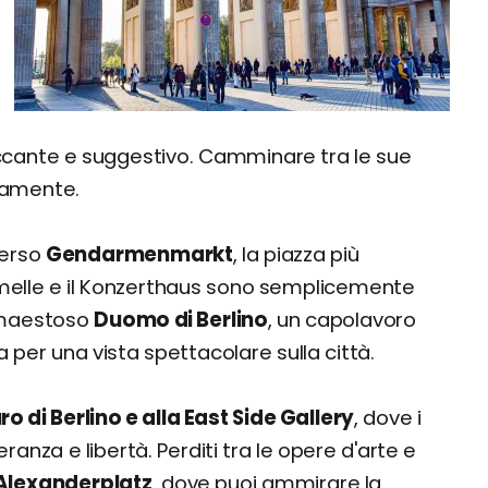
occante e suggestivo. Camminare tra le sue
ndamente.
verso
Gendarmenmarkt
, la piazza più
gemelle e il Konzerthaus sono semplicemente
l maestoso
Duomo di Berlino
, un capolavoro
a per una vista spettacolare sulla città.
o di Berlino e alla East Side Gallery
, dove i
anza e libertà. Perditi tra le opere d'arte e
Alexanderplatz
, dove puoi ammirare la