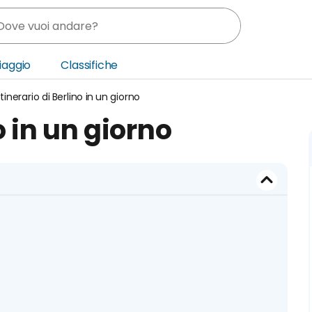
Viaggio
Classifiche
Itinerario di Berlino in un giorno
nia
o in un giorno
ica Centrale
o Oriente