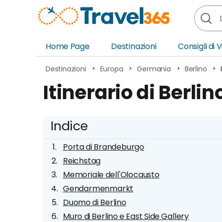
Home Page
Destinazioni
Consigli di 
Africa
Asia
Destinazioni
Europa
Germania
Berlino
Europa
Ocea
Itinerario di Berlin
Nord America
Amer
Sud America
Medi
Indice
Porta di Brandeburgo
Reichstag
Memoriale dell'Olocausto
Gendarmenmarkt
Duomo di Berlino
Muro di Berlino e East Side Gallery