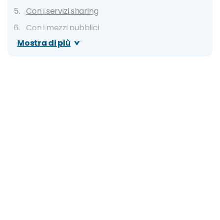
Con i servizi sharing
Con i mezzi pubblici
Mostra di più
U-Bahn
S-Bahn
Bus
Tram
In auto