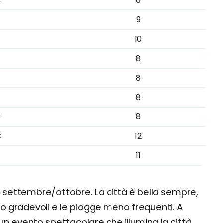
C
8
9
10
8
8
8
C
8
C
12
11
settembre/ottobre. La città è bella sempre,
o gradevoli e le piogge meno frequenti. A
, un evento spettacolare che illumina la città