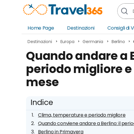
Home Page
Destinazioni
Consigli di 
Africa
Asia
Destinazioni
Europa
Germania
Berlino
Europa
Ocea
Quando andare a B
Nord America
Amer
periodo migliore e
Sud America
Medi
mese
Indice
Clima, temperature e periodo migliore
Quando conviene andare a Berlino: il per
Berlino in Primavera