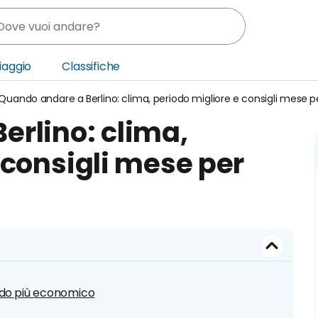
Viaggio
Classifiche
Quando andare a Berlino: clima, periodo migliore e consigli mese 
nia
erlino: clima,
ica Centrale
 consigli mese per
o Oriente
iodo più economico