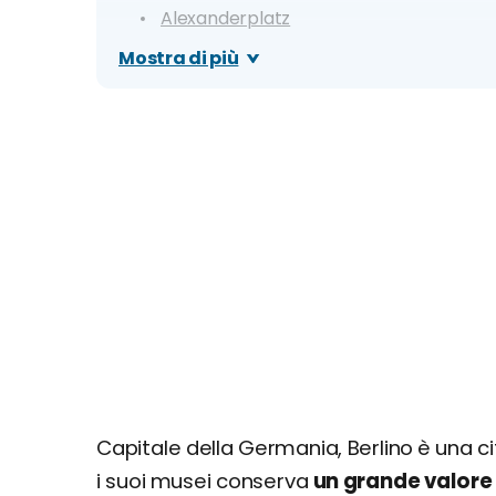
Alexanderplatz
Torre della Televisione
Mostra di più
Giorno 2
Potsdamer Platz
Topographie des Terrors
Checkpoint Charlie
Jüdisches Museum
Muro di Berlino e East Side Gallery
Giorno 3
Neues Museum (Isola dei Musei)
Tiergarten e Colonna della Vittoria
Capitale della Germania, Berlino è una ci
i suoi musei conserva
un grande valore c