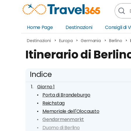
Home Page
Destinazioni
Consigli di 
Africa
Asia
Destinazioni
Europa
Germania
Berlino
Europa
Ocea
Itinerario di Berlin
Nord America
Amer
Sud America
Medi
Indice
Giorno 1
Porta di Brandeburgo
Reichstag
Memoriale dell'Olocausto
Gendarmenmarkt
Duomo di Berlino