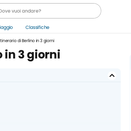
Viaggio
Classifiche
Itinerario di Berlino in 3 giorni
nia
o in 3 giorni
ica Centrale
o Oriente