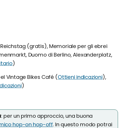
Reichstag (gratis), Memoriale per gli ebrei
rmenmarkt, Duomo di Berlino, Alexanderplatz,
itario
)
el Vintage Bikes Café (
Ottieni indicazioni
),
ndicazioni
)
à
: per un primo approccio, una buona
amico hop-on hop-off
. In questo modo potrai