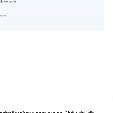
 di Natale
Dom
z
tale