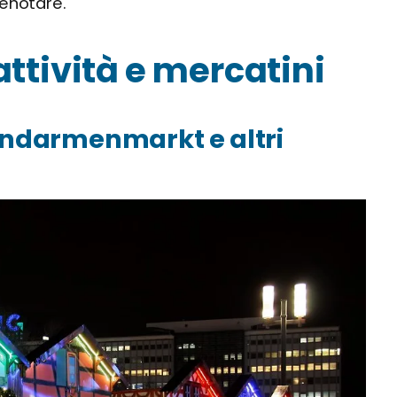
renotare.
attività e mercatini
Gendarmenmarkt e altri