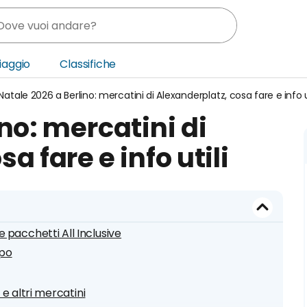
Viaggio
Classifiche
Natale 2026 a Berlino: mercatini di Alexanderplatz, cosa fare e info u
nia
no: mercatini di
ica Centrale
a fare e info utili
o Oriente
 e pacchetti All Inclusive
ipo
e altri mercatini