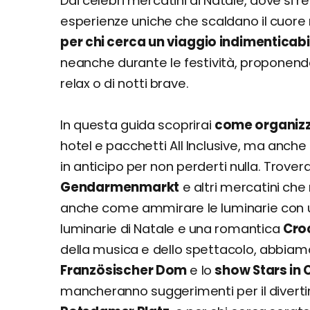
Dai celebri mercatini di Natale, dove si r
esperienze uniche che scaldano il cuore 
per chi cerca un viaggio indimenticabi
neanche durante le festività, proponendo at
relax o di notti brave.
In questa guida scoprirai
come organizza
hotel e pacchetti All Inclusive, ma anche 
in anticipo per non perderti nulla. Trovera
Gendarmenmarkt
e altri mercatini che
anche come ammirare le luminarie con 
luminarie di Natale e una romantica
Croc
della musica e dello spettacolo, abbiamo
Französischer Dom
e lo
show Stars in 
mancheranno suggerimenti per il divert