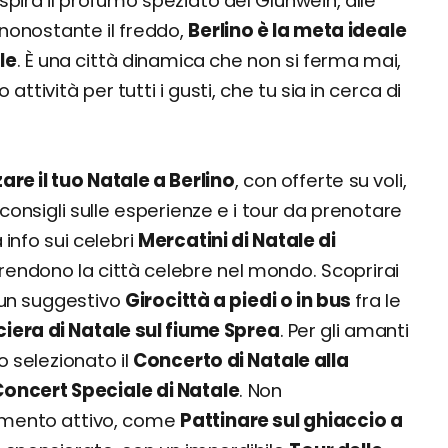
espira il profumo speziato del Glühwein, alle
nonostante il freddo,
Berlino è la meta ideale
le
. È una città dinamica che non si ferma mai,
tività per tutti i gusti, che tu sia in cerca di
re il tuo Natale a Berlino
, con offerte su voli,
consigli sulle esperienze e i tour da prenotare
 info sui celebri
Mercatini di Natale di
 rendono la città celebre nel mondo. Scoprirai
un suggestivo
Girocittà a piedi o in bus
fra le
iera di Natale sul fiume Sprea
. Per gli amanti
 selezionato il
Concerto di Natale alla
Concert Speciale di Natale
. Non
imento attivo, come
Pattinare sul ghiaccio a