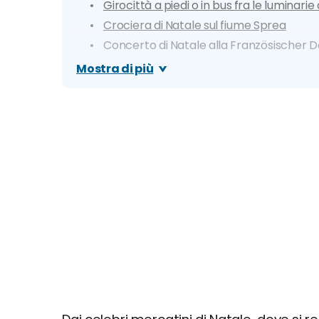
Girocittà a piedi o in bus fra le luminarie
Crociera di Natale sul fiume Sprea
Concerto di Natale alla Französischer 
Stars in Concert Speciale di Natale
Mostra di più
Pattinare sul ghiaccio a Potsdamer Plat
Tour delle Birrerie
Relax alle terme
Shopping nei Centri Commerciali
Quali musei e attrazioni restano aperti?
Quali mezzi di trasporto sono disponibili?
Cosa mangiare a Natale
Dove mangiare a Natale
Locali, pub e discoteche aperti anche a Na
Clima e info utili