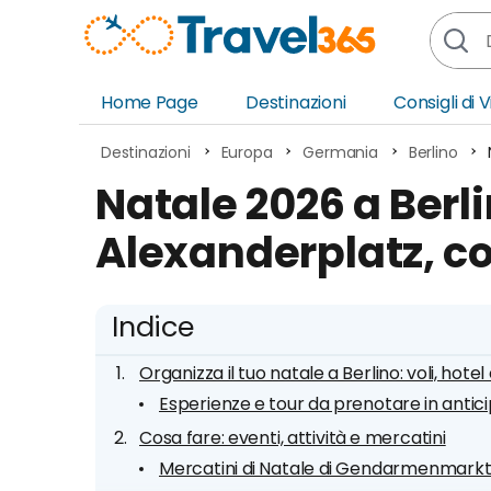
Home Page
Destinazioni
Consigli di 
Africa
Asia
Destinazioni
Europa
Germania
Berlino
Europa
Ocea
Natale 2026 a Berli
Nord America
Amer
Alexanderplatz, cos
Sud America
Medi
Indice
Organizza il tuo natale a Berlino: voli, hotel
Esperienze e tour da prenotare in antic
Cosa fare: eventi, attività e mercatini
Mercatini di Natale di Gendarmenmarkt 