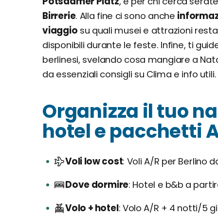
Potsdamer Platz
, e per chi cerca serat
Birrerie
. Alla fine ci sono anche
informaz
viaggio
su quali musei e attrazioni resta
disponibili durante le feste. Infine, ti g
berlinesi, svelando cosa mangiare a Nat
da essenziali consigli su Clima e info utili
Organizza il tuo nat
hotel e pacchetti A
Voli low cost
Voli A/R per Berlino 
Dove dormire
Hotel e b&b a part
Volo + hotel
Volo A/R + 4 notti/5 g