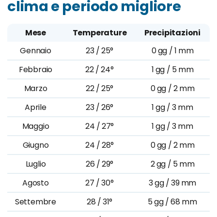
clima e periodo migliore
Mese
Temperature
Precipitazioni
Gennaio
23 / 25°
0 gg / 1 mm
Febbraio
22 / 24°
1 gg / 5 mm
Marzo
22 / 25°
0 gg / 2 mm
Aprile
23 / 26°
1 gg / 3 mm
Maggio
24 / 27°
1 gg / 3 mm
Giugno
24 / 28°
0 gg / 2 mm
Luglio
26 / 29°
2 gg / 5 mm
Agosto
27 / 30°
3 gg / 39 mm
Settembre
28 / 31°
5 gg / 68 mm