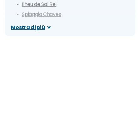
Ilheu de Sal Rei
Spiaggia Chaves
Spiaggia di Santa Monica
Mostra di più
Praia de Atalanta
Deserto di Viana
Povoacao Velha
Praia de Varandinha
Curral Velho
Itinerario di 8 giorni: Assaggio di Boa Vista
Itinerario di 11 giorni: Boa Vista Full Immersion
Quanto costa una vacanza nell'Isola di Boa
Vista? Prezzi, offerte e consigli