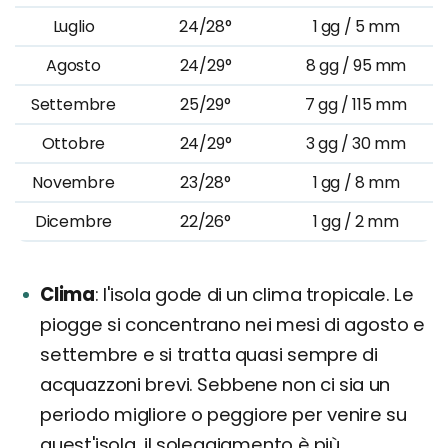
Luglio
24/28°
1 gg / 5 mm
Agosto
24/29°
8 gg / 95 mm
Settembre
25/29°
7 gg / 115 mm
Ottobre
24/29°
3 gg / 30 mm
Novembre
23/28°
1 gg / 8 mm
Dicembre
22/26°
1 gg / 2 mm
Clima
l'isola gode di un clima tropicale. Le
piogge si concentrano nei mesi di agosto e
settembre e si tratta quasi sempre di
acquazzoni brevi. Sebbene non ci sia un
periodo migliore o peggiore per venire su
quest'isola, il soleggiamento è più