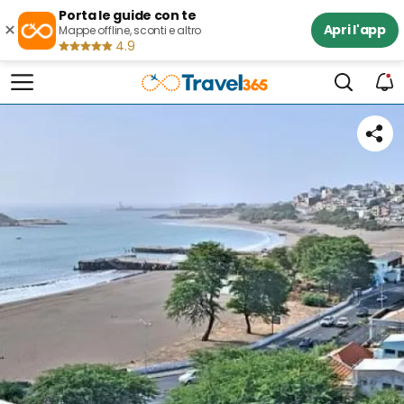
Porta le guide con te
×
Apri l'app
Mappe offline, sconti e altro
4.9