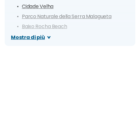
Cidade Velha
Parco Naturale della Serra Malagueta
Baixo Rocha Beach
Baia di São Francisco
Mostra di più
Águas Verdes
Assomada
Baia di Tarrafal
Pico de Antónia
Spiaggia di Quebra Canela
Itinerario di 1 giorno
Itinerario di 3 giorni
Giorno 1
Giorno 2