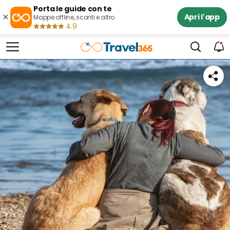
Porta le guide con te
×
Apri l'app
Mappe offline, sconti e altro
4.9