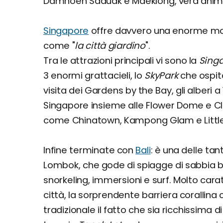
Damnoen Saduak e Maeklong, vera anima 
Singapore
offre davvero una enorme mol
come "
la città giardino
".
Tra le attrazioni principali vi sono la
Singa
3 enormi grattacieli, lo
SkyPark
che ospita
visita dei Gardens by the Bay, gli alberi 
Singapore insieme alle Flower Dome e Clou
come Chinatown, Kampong Glam e Little 
Infine terminate con
Bali
: è una delle ta
Lombok, che gode di spiagge di sabbia 
snorkeling, immersioni e surf. Molto carat
città, la sorprendente barriera corallina 
tradizionale il fatto che sia ricchissima di