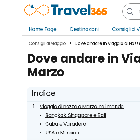
Home Page
Destinazioni
Consigli di 
Africa
Asia
Consigli di viaggio
Dove andare in Viaggio di Nozz
Europa
Ocea
Dove andare in Via
Nord America
Amer
Marzo
Sud America
Medi
Indice
Viaggio di nozze a Marzo nel mondo
Bangkok, Singapore e Bali
Cuba e Varadero
USA e Messico