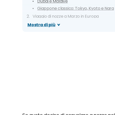
Dubai e Maldive
Giappone classico: Tokyo, Kyoto e Nara
Viaggio di nozze a Marzo in Europa
Capitali del Nord
Mostra di più
Parigi e Costa Azzurra
Madrid e Andalusia
Portogallo on the Road
Viaggio di nozze a Marzo in Italia
Capri e Costiera Amalfitana
Toscana
Sicilia Orientale
Puglia
Cinque Terre
Dove non andare: le destinazioni sconsigli