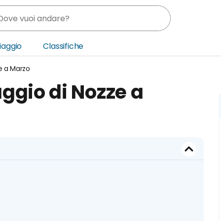
Viaggio
Classifiche
e a Marzo
nia
ggio di Nozze a
ica Centrale
o Oriente