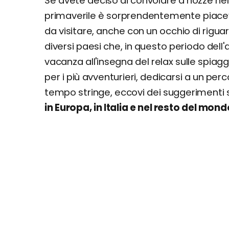
Se avete deciso di convolare a nozze ne
primaverile è sorprendentemente piacevol
da visitare, anche con un occhio di rigua
diversi paesi che, in questo periodo dell
vacanza all'insegna del relax sulle spia
per i più avventurieri, dedicarsi a un perc
tempo stringe, eccovi dei suggerimenti
in Europa, in Italia e nel resto del mond