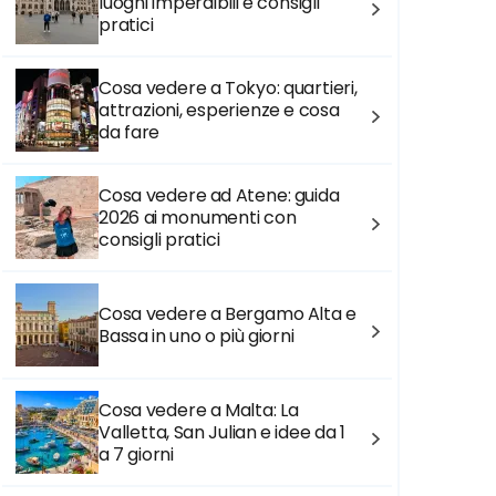
luoghi imperdibili e consigli
pratici
Cosa vedere a Tokyo: quartieri,
attrazioni, esperienze e cosa
da fare
Cosa vedere ad Atene: guida
2026 ai monumenti con
consigli pratici
Cosa vedere a Bergamo Alta e
Bassa in uno o più giorni
Cosa vedere a Malta: La
Valletta, San Julian e idee da 1
a 7 giorni