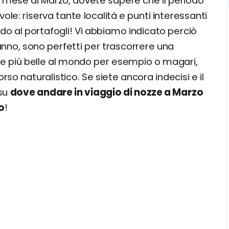
l mese di Marzo, dovete sapere che il periodo
e: riserva tante località e punti interessanti
rdo al portafogli! Vi abbiamo indicato perciò
'anno, sono perfetti per trascorrere una
gge più belle al mondo per esempio o magari,
orso naturalistico. Se siete ancora indecisi e il
 su
dove andare in viaggio di nozze a Marzo
o
!