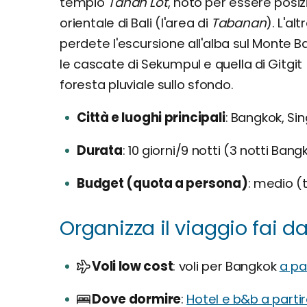
tempio
Tanah Lot
, noto per essere posiz
orientale di Bali (l'area di
Tabanan
). L'al
perdete l'escursione all'alba sul Monte B
le cascate di Sekumpul e quella di Gitgit (
foresta pluviale sullo sfondo.
Città e luoghi principali
Bangkok, Sin
Durata
10 giorni/9 notti (3 notti Bangk
Budget (quota a persona)
medio (t
Organizza il viaggio fai da 
Voli low cost
voli per Bangkok
a pa
Dove dormire
Hotel e b&b a parti