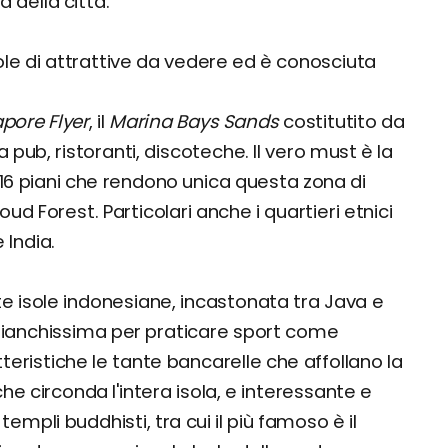
della città.
e di attrattive da vedere ed è conosciuta
pore Flyer
, il
Marina Bays Sands
costitutito da
 pub, ristoranti, discoteche. Il vero must è la
a 16 piani che rendono unica questa zona di
d Forest. Particolari anche i quartieri etnici
India.
nte isole indonesiane, incastonata tra Java e
bianchissima per praticare sport come
teristiche le tante bancarelle che affollano la
che circonda l'intera isola, e interessante e
 templi buddhisti, tra cui il più famoso è il