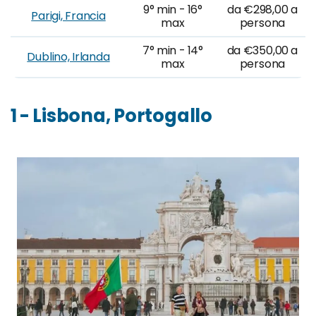
9° min - 16°
da €298,00 a
Parigi, Francia
max
persona
7° min - 14°
da €350,00 a
Dublino, Irlanda
max
persona
1 - Lisbona, Portogallo