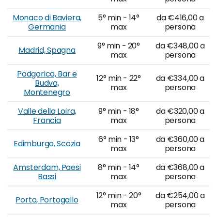
Monaco di Baviera,
5° min - 14°
da €416,00 a
Germania
max
persona
9° min - 20°
da €348,00 a
Madrid, Spagna
max
persona
Podgorica, Bar e
12° min - 22°
da €334,00 a
Budva,
max
persona
Montenegro
Valle della Loira,
9° min - 18°
da €320,00 a
Francia
max
persona
6° min - 13°
da €360,00 a
Edimburgo, Scozia
max
persona
Amsterdam, Paesi
8° min - 14°
da €368,00 a
Bassi
max
persona
12° min - 20°
da €254,00 a
Porto, Portogallo
max
persona