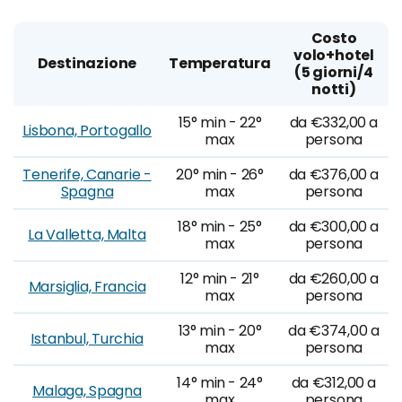
Costo
volo+hotel
Destinazione
Temperatura
(5 giorni/4
notti)
15° min - 22°
da €332,00 a
Lisbona, Portogallo
max
persona
Tenerife, Canarie -
20° min - 26°
da €376,00 a
Spagna
max
persona
18° min - 25°
da €300,00 a
La Valletta, Malta
max
persona
12° min - 21°
da €260,00 a
Marsiglia, Francia
max
persona
13° min - 20°
da €374,00 a
Istanbul, Turchia
max
persona
14° min - 24°
da €312,00 a
Malaga, Spagna
max
persona