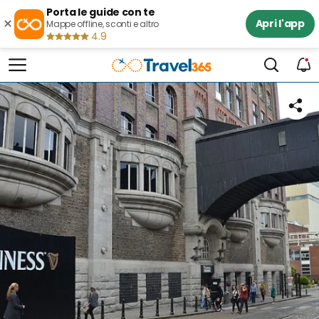
Porta le guide con te
×
Apri l'app
Mappe offline, sconti e altro
4.9