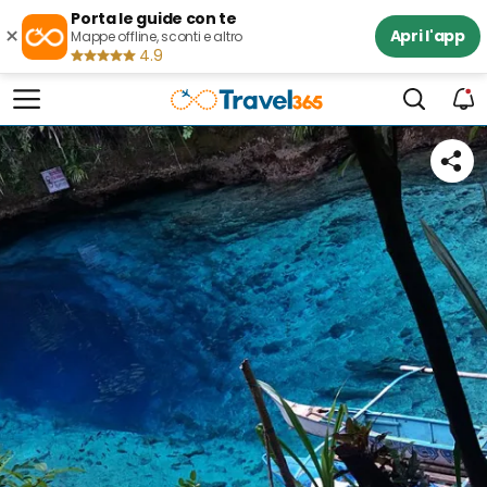
Porta le guide con te
×
Apri l'app
Mappe offline, sconti e altro
4.9