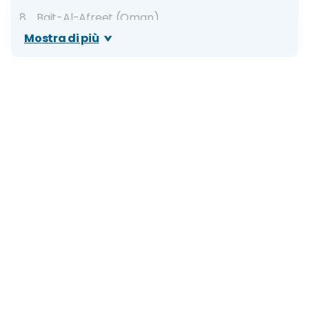
Bait-Al-Afreet (Oman)
Mostra di più
Laguna di Giola (Thassos, Grecia)
Grotta della Poesia (Roca Vecchia, Puglia)