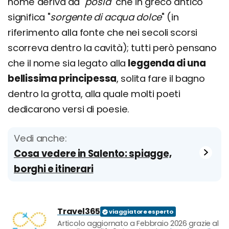
nome deriva da "
posia
" che in greco antico
significa "
sorgente di acqua dolce
" (in
riferimento alla fonte che nei secoli scorsi
scorreva dentro la cavità); tutti però pensano
che il nome sia legato alla
leggenda di una
bellissima principessa
, solita fare il bagno
dentro la grotta, alla quale molti poeti
dedicarono versi di poesie.
Vedi anche:
Cosa vedere in Salento: spiagge,
borghi e itinerari
Travel365
Articolo aggiornato a Febbraio 2026 grazie al