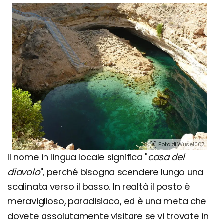
Foto di Wusel007.
Il nome in lingua locale significa "
casa del
diavolo
", perché bisogna scendere lungo una
scalinata verso il basso. In realtà il posto è
meraviglioso, paradisiaco, ed è una meta che
dovete assolutamente visitare se vi trovate in