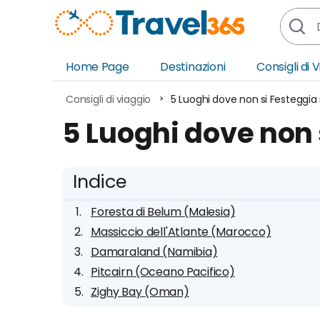
Home Page
Destinazioni
Consigli di 
Africa
Asia
Consigli di viaggio
5 Luoghi dove non si Festeggia i
Europa
Ocea
5 Luoghi dove non 
Nord America
Amer
Sud America
Medi
Indice
Foresta di Belum (Malesia)
Massiccio dell'Atlante (Marocco)
Damaraland (Namibia)
Pitcairn (Oceano Pacifico)
Zighy Bay (Oman)