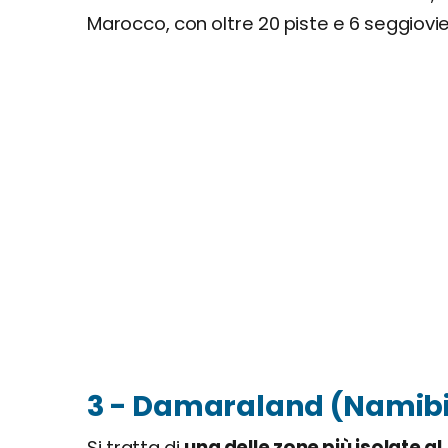
Marocco, con oltre 20 piste e 6 seggiovi
3 - Damaraland (Namib
Si tratta di
una delle zone più isolate al