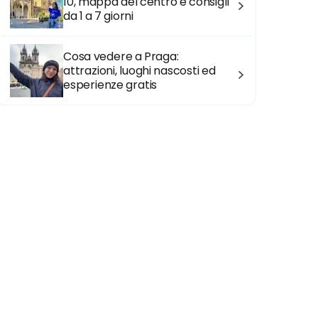
10, mappa del centro e consigli
da 1 a 7 giorni
Cosa vedere a Praga:
attrazioni, luoghi nascosti ed
esperienze gratis