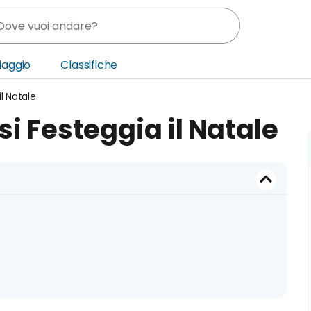
Viaggio
Classifiche
l Natale
nia
si Festeggia il Natale
ica Centrale
o Oriente