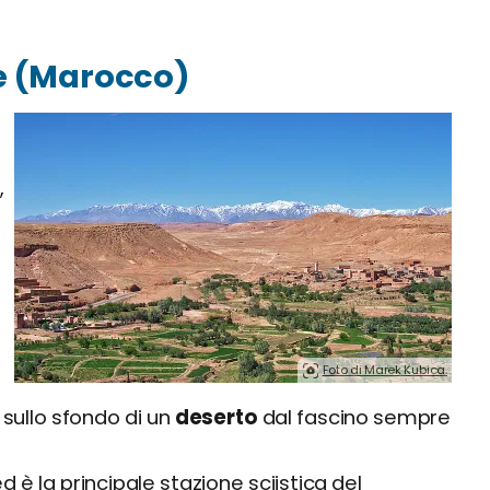
te (Marocco)
,
Foto di Marek Kubica.
,
, sullo sfondo di un
deserto
dal fascino sempre
d è la principale stazione sciistica del