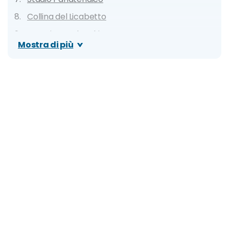
Collina del Licabetto
Quartiere Kolonaki
Mostra di più
Quartiere Monastiraki
Piazza Syntagma
Museo Archeologico Nazionale
Pireo (porto di Atene)
Mercato Municipale Centrale
Giardino Nazionale
Museo Bizantino e Cristiano
Quartiere Gazi e Technopolis
Piazza Omonoia
Consigli per famiglie: cosa fare con bambini e
ragazzi