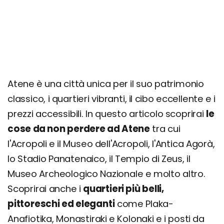
Cosa vedere ad Atene in un giorno
Cosa vedere ad Atene in 3 giorni
Cosa vedere ad Atene e dintorni in 4, 5, 6 o 7
giorni
Organizza il tuo soggiorno ad Atene
Atene è una città unica per il suo patrimonio
classico, i quartieri vibranti, il cibo eccellente e i
prezzi accessibili. In questo articolo scoprirai
le
cose da non perdere ad Atene
tra cui
l'Acropoli e il Museo dell'Acropoli, l'Antica Agorà,
lo Stadio Panatenaico, il Tempio di Zeus, il
Museo Archeologico Nazionale e molto altro.
Scoprirai anche i
quartieri più belli,
pittoreschi ed eleganti
come Plaka-
Anafiotika, Monastiraki e Kolonaki e i posti da