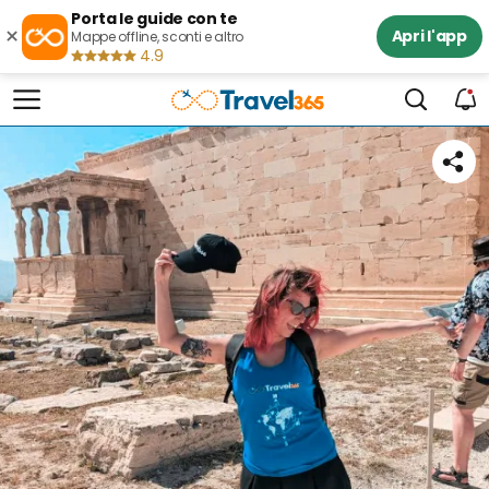
Porta le guide con te
×
Apri l'app
Mappe offline, sconti e altro
4.9