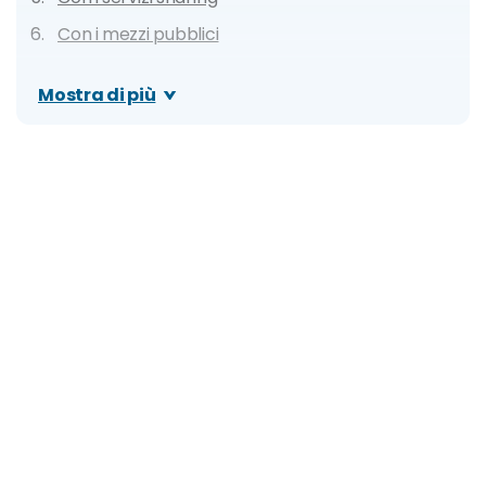
Con i mezzi pubblici
Metro
Mostra di più
Bus
Tram
In auto