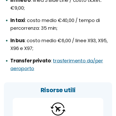
In metro
linea 3 Blue Line / costo ticket:
€9,00;
In taxi
costo medio €40,00 / tempo di
percorrenza: 35 min;
In bus
costo medio €6,00 / linee X93, X95,
X96 e X97;
Transfer privato
trasferimento da/per
aeroporto
Risorse utili