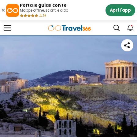
Porta le guide con te
×
Apri l'app
Mappe offline, sconti e altro
4.9