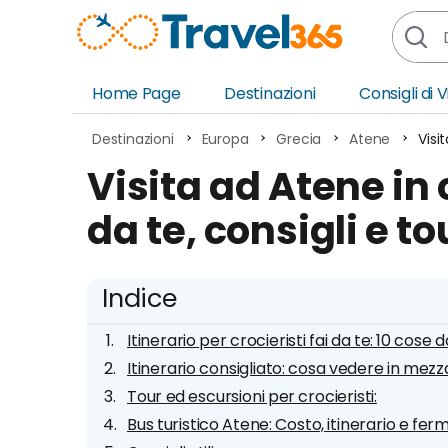
Home Page
Destinazioni
Consigli di 
Africa
Asia
Destinazioni
Europa
Grecia
Atene
Visi
Europa
Ocea
Visita ad Atene in c
Nord America
Amer
da te, consigli e to
Sud America
Medi
Indice
Itinerario per crocieristi fai da te: 10 cose
Itinerario consigliato: cosa vedere in mezz
Tour ed escursioni per crocieristi:
Bus turistico Atene: Costo, itinerario e fer