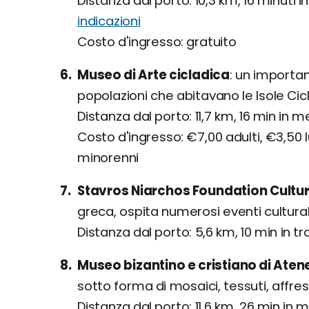
Distanza dal porto: 10,3 km, 16 minuti 
indicazioni
Costo d'ingresso: gratuito
Museo di Arte cicladica
un important
popolazioni che abitavano le Isole Cic
Distanza dal porto: 11,7 km, 16 min in m
Costo d'ingresso: €7,00 adulti, €3,50 l
minorenni
Stavros Niarchos Foundation Cultur
greca, ospita numerosi eventi culturali
Distanza dal porto: 5,6 km, 10 min in t
Museo bizantino e cristiano di Aten
sotto forma di mosaici, tessuti, affres
Distanza dal porto: 11,6 km, 26 min in 