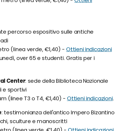
in metro (linea verde, €1,40) -
Ottieni
e percorso espositivo sulle antiche
ladi
etro (linea verde, €1,40) -
Ottieni indicazioni
unedì, over 65 e studenti. Gratis per i
al Center
sede della Biblioteca Nazionale
 e sportivi
ram (linee T3 o T4, €1,40) -
Ottieni indicazioni
.
e
testimonianza dell'antico Impero Bizantino
chi, sculture e manoscritti
metro (linea verde, €1,40) -
Ottieni indicazioni
.