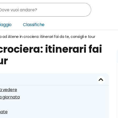
Viaggio
Classifiche
ta ad Atene in crociera: itinerari fai da te, consigli e tour
nia
rociera: itinerari fai
ica Centrale
ur
o Oriente
 da vedere
a giornata
mate