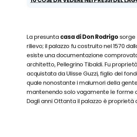
10 COSE DA VEDERE NEI PRESSI DEL LA
La presunta
casa di Don Rodrigo
sorge s
rilievo; il palazzo fu costruito nel 1570 d
esiste una documentazione comprovata
architetto, Pellegrino Tibaldi. Fu proprietà
acquistata da Ulisse Guzzi, figlio del fon
quale nonostante i malumori della gente d
mantenendo solo vagamente le forme ori
Dagli anni Ottanta il palazzo è proprietà