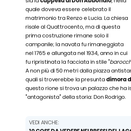
sia la
cappella di Don Abbondio
, nella
quale doveva essere celebrato il
matrimonio tra Renzo e Lucia. La chiesa
risale al Quattrocento, ma di questa
prima costruzione rimane solo il
campanile; la navata fu rimaneggiata
nel 1765 e allungata nel 1934, anno in cui
fu ripristinata la facciata in stile "
barocch
A non più di 50 metri dalla piazza antist
quali si troverebbe la presunta
dimora d
questo rione si trova un palazzo che ha 
"antagonista" della storia: Don Rodrigo.
VEDI ANCHE: