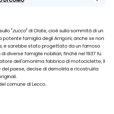
GO DI COMO
ullo "
zucco
" di Olate, cioè sulla sommità di un
alla potente famiglia degli Arrigoni, anche se non
, e sarebbe stato progettato da un famoso
 di diverse famiglie nobiliari, finchè nel 1937 fu
datore dell'omonima fabbrica di motociclette, il
el paese, decise di demolirla e ricostruirla
ginali.
 del comune di Lecco.