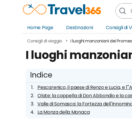
Home Page
Destinazioni
Consigli di 
Africa
Asia
Consigli di viaggio
I luoghi manzoniani dei Promes
Europa
Ocea
I luoghi manzonian
Nord America
Amer
Sud America
Medi
Indice
Pescarenico, il paese di Renzo e Lucia, e l'"
Olate: la cappella di Don Abbondio e la ca
Valle di Somasca: la Fortezza dell'Innomina
La Monza della Monaca