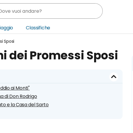
Viaggio
Classifiche
si Sposi
nia
i dei Promessi Sposi
ica Centrale
o Oriente
Addio ai Monti"
sa di Don Rodrigo
to e la Casa del Sarto