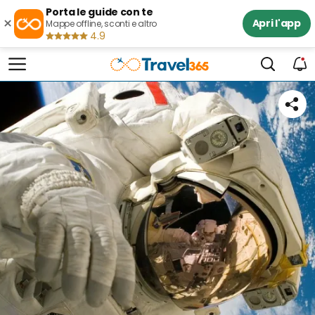
Porta le guide con te
×
Apri l'app
Mappe offline, sconti e altro
4.9