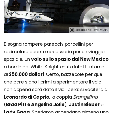
Foto di Land Rover MENA.
Bisogna rompere parecchi porcellini per
racimolare quanto necessario per un viaggio
spaziale. Un
volo sullo spazio dal New Mexico
a bordo del White Knight costa infatti intorno
ai
250.000 dollari
. Certo, bazzecole per quelli
che pare siano i primi a sperimentare il volo
non appena sarà dato il via libera: si vocifera di
Leonardo di Caprio
, la coppia
Brangelina
(
Brad Pitt e Angelina Jolie
),
Justin Bieber
e
Lady Gaga
. Speriamo accendano almeno uno