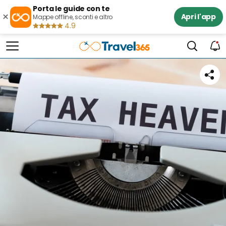
Porta le guide con te
×
Apri l'app
Mappe offline, sconti e altro
4.9