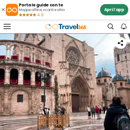
Porta le guide con te
×
Apri l'app
Mappe offline, sconti e altro
4.9