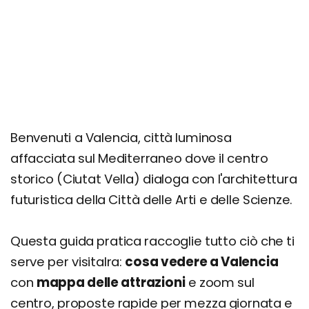
Cose da fare a Valencia insolite e particolari
(anche gratis!)
Consigli per famiglie: cosa fare con bambini e
ragazzi
Cosa vedere in mezza giornata o in un giorno
Cosa vedere in un weekend di 2 o 3 giorni
Benvenuti a Valencia, città luminosa
Cosa vedere nei dintorni: consigli per 4, 5, 6 e 7
affacciata sul Mediterraneo dove il centro
giorni
storico (Ciutat Vella) dialoga con l'architettura
futuristica della Città delle Arti e delle Scienze.
Questa guida pratica raccoglie tutto ciò che ti
serve per visitalra:
cosa vedere a Valencia
con
mappa delle attrazioni
e zoom sul
centro, proposte rapide per mezza giornata e