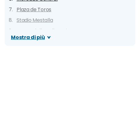
Plaza de Toros
Stadio Mestalla
Museo delle Belle Arti
Mostra di più
Barrio del Carmen
Istituto Valenciano d'Arte Moderna
Giardini del Turia
Bioparc Valencia
Ciutat de les Arts i les Ciències
Oceanografic
Spiaggia La Malvarrosa
Ruzafa e Mercato di Russafa
Museo Storico Militare
Altre attrattive da visitare