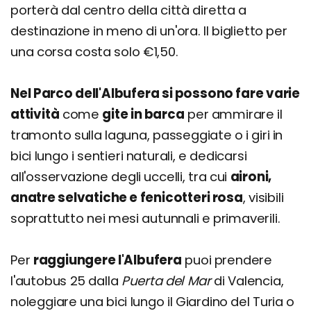
porterà dal centro della città diretta a
destinazione in meno di un'ora. Il biglietto per
una corsa costa solo €1,50.
Nel Parco dell'Albufera si possono fare varie
attività
come
gite in barca
per ammirare il
tramonto sulla laguna, passeggiate o i giri in
bici lungo i sentieri naturali, e dedicarsi
all'osservazione degli uccelli, tra cui
aironi,
anatre selvatiche e fenicotteri rosa
, visibili
soprattutto nei mesi autunnali e primaverili.
Per
raggiungere l'Albufera
puoi prendere
l'autobus 25 dalla
Puerta del Mar
di Valencia,
noleggiare una bici lungo il Giardino del Turia o