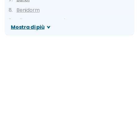
Benidorm
Alboraya e Port Saplaya
Mostra di più
Montanejos
Villena