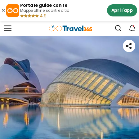
Porta le guide con te
×
Apri l'app
Mappe offline, sconti e altro
4.9