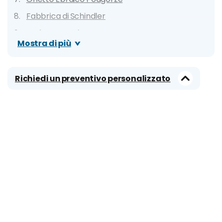
Fabbrica di Schindler
Krakus Mound
Mostra di più
Museo Nazionale di Cracovia
Miniera di Sale di Wieliczka
Richiedi un preventivo personalizzato
Auschwitz
Parco nazionale di Ojcow
Cose da fare a Cracovia insolite e particolari
(anche gratis!)
Consigli per famiglie: cosa fare con bambini e
ragazzi
Cosa vedere in un giorno
Cosa vedere in un weekend di 2 o 3 giorni
Cosa vedere in 4, 5, 6 o 7 giorni a Cracovia e
dintorni