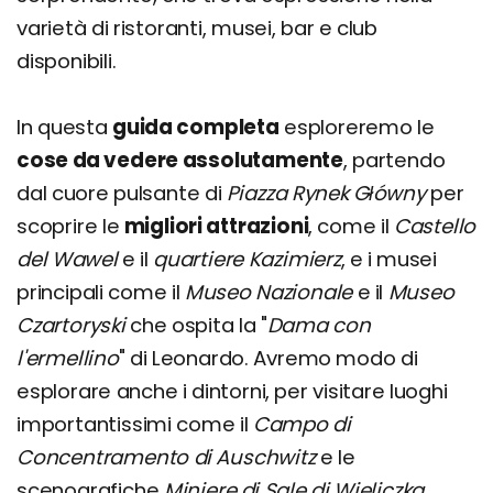
varietà di ristoranti, musei, bar e club
disponibili.
In questa
guida completa
esploreremo le
cose da vedere assolutamente
, partendo
dal cuore pulsante di
Piazza Rynek Główny
per
scoprire le
migliori attrazioni
, come il
Castello
del Wawel
e il
quartiere Kazimierz
, e i musei
principali come il
Museo Nazionale
e il
Museo
Czartoryski
che ospita la "
Dama con
l'ermellino
" di Leonardo. Avremo modo di
esplorare anche i dintorni, per visitare luoghi
importantissimi come il
Campo di
Concentramento di Auschwitz
e le
scenografiche
Miniere di Sale di Wieliczka
.