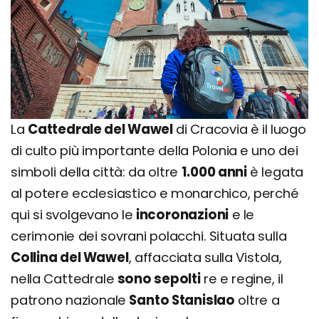
La
Cattedrale del Wawel
di Cracovia è il luogo
di culto più importante della Polonia e uno dei
simboli della città: da oltre
1.000 anni
è legata
al potere ecclesiastico e monarchico, perché
qui si svolgevano le
incoronazioni
e le
cerimonie dei sovrani polacchi. Situata sulla
Collina del Wawel
, affacciata sulla Vistola,
nella Cattedrale
sono sepolti
re e regine, il
patrono nazionale
Santo Stanislao
oltre a