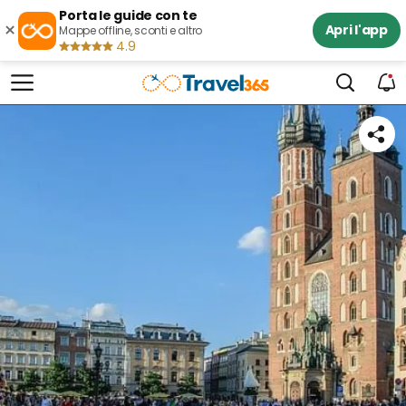
Porta le guide con te
×
Apri l'app
Mappe offline, sconti e altro
4.9