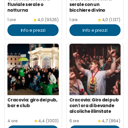
fluviale serale o
serale con un
notturna
bicchiere di vino
1 ore
4,0 (9.526)
1 ore
4,0 (1.137)
Info e prezzi
Info e prezzi
Cracovia: giro dei pub,
Cracovia: Giro dei pub
bar e club
con 1 ora di bevande
alcoliche illimitate
4 ore
4,4 (1.003)
6 ore
4,7 (864)