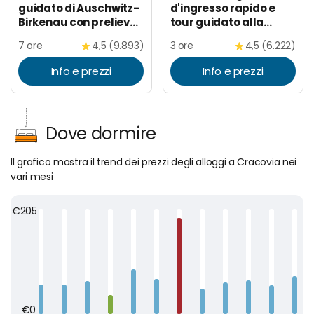
guidato di Auschwitz-
d'ingresso rapido e
Birkenau con prelievo
tour guidato alla
e pranzo
miniera di sale di
7 ore
4,5 (9.893)
3 ore
4,5 (6.222)
Wieliczka
Info e prezzi
Info e prezzi
Dove dormire
Il grafico mostra il trend dei prezzi degli alloggi a Cracovia nei
vari mesi