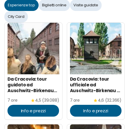
Esperienze top
Biglietti online
Visite guidate
City Card
Da Cracovia: tour
Da Cracovia: tour
guidato ad
ufficiale ad
Auschwitz-Birkenau
Auschwitz-Birkenau e
con pick-up in hotel
prelievo in hotel
7 ore
4,5 (39.088)
7 ore
4,6 (32.366)
Info e prezzi
Info e prezzi