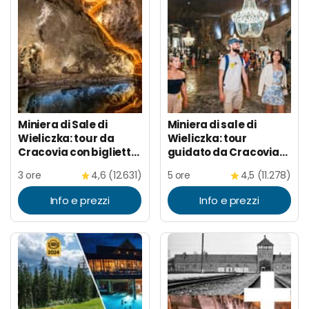
Miniera di Sale di
Miniera di sale di
Wieliczka: tour da
Wieliczka: tour
Cracovia con biglietto
guidato da Cracovia
per l'accesso rapido
con trasferimento
3 ore
4,6 (12.631)
5 ore
4,5 (11.278)
Info e prezzi
Info e prezzi