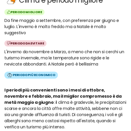
Clima e periodo migliore
PERIODO MIGLIORE
Da fine maggio a settembre, con preferenza per giugno e
luglio. L'inverno è molto freddo ma a Natale è molto
suggestivo
PERIODO DA EVITARE
L'inverno da novembre a Marzo, a meno che non si cerchi un
turismo invernale, ma le temperature sono rigide e le
nevicate abbondanti. A Natale però è bellissima
PERIODO PIÙ ECONOMICO
I periodi più convenienti sono i mesi di ottobre,
novembre e febbraio, ma il miglior compromesso è da
metà maggio a giugno
: il clima è gradevole, le precipitazioni
scarse e ancora la città offre molte attività, sebbene non ci
sia una grande affluenza di turisti. Di conseguenza, i voli e gli
alberghi sono meno costosi rispetto all'estate, quando si
verifica un turismo più intenso.