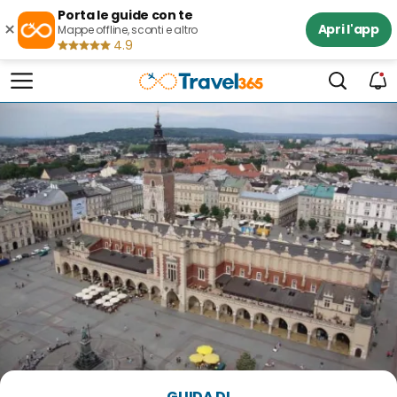
Porta le guide con te
×
Apri l'app
Mappe offline, sconti e altro
4.9
GUIDA DI