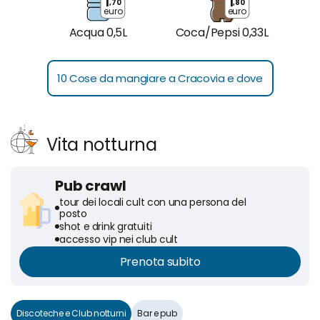
1
1
,70
,80
euro
euro
Acqua 0,5L
Coca/Pepsi 0,33L
10 Cose da mangiare a Cracovia e dove
Vita notturna
Pub crawl
tour dei locali cult con una persona del
posto
shot e drink gratuiti
accesso vip nei club cult
Prenota subito
Discoteche e Club notturni
Bar e pub