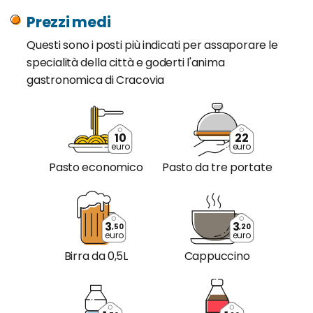
Prezzi medi
Questi sono i posti più indicati per assaporare le
specialità della città e goderti l'anima
gastronomica di Cracovia
10
22
euro
euro
Pasto economico
Pasto da tre portate
3
3
,50
,20
euro
euro
Birra da 0,5L
Cappuccino