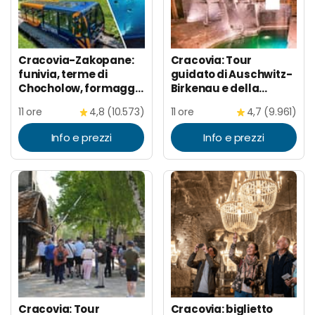
Cracovia-Zakopane:
Cracovia: Tour
funivia, terme di
guidato di Auschwitz-
Chocholow, formaggio
Birkenau e della
e vodka
Miniera di Sale
11 ore
4,8 (10.573)
11 ore
4,7 (9.961)
Info e prezzi
Info e prezzi
Cracovia: Tour
Cracovia: biglietto