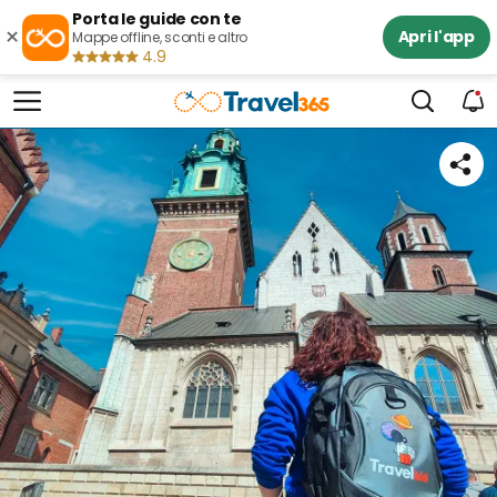
Porta le guide con te
×
Apri l'app
Mappe offline, sconti e altro
4.9