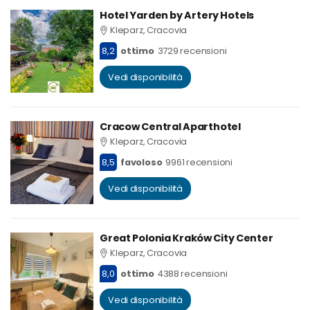
Hotel Yarden by Artery Hotels
Kleparz, Cracovia
8,2
ottimo
3729 recensioni
Vedi disponibilità
Cracow Central Aparthotel
Kleparz, Cracovia
8,5
favoloso
9961 recensioni
Vedi disponibilità
Great Polonia Kraków City Center
Kleparz, Cracovia
8,0
ottimo
4388 recensioni
Vedi disponibilità