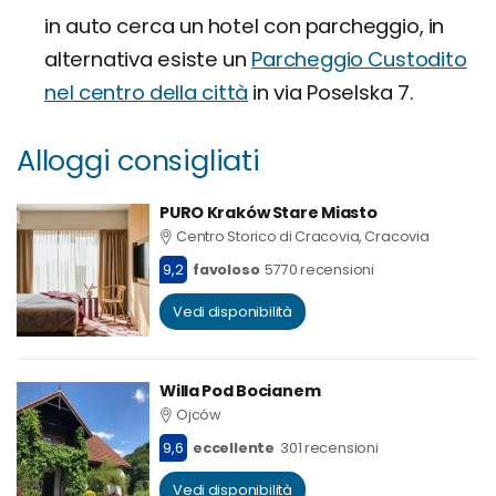
in auto cerca un hotel con parcheggio, in
alternativa esiste un
Parcheggio Custodito
nel centro della città
in via Poselska 7.
Alloggi consigliati
PURO Kraków Stare Miasto
Centro Storico di Cracovia, Cracovia
9,2
favoloso
5770 recensioni
Vedi disponibilità
Willa Pod Bocianem
Ojców
9,6
eccellente
301 recensioni
Vedi disponibilità