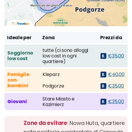
Ideale per
Zona
Prezzi da
tutte (ci sono alloggi
Soggiorno
low cost in ogni
€35,00
low cost
quartiere)
Famiglie
Kleparz
€40,00
con
bambini
Podgorze
€35,00
Stare Miasto e
Giovani
€35,00
Kazimierz
Zone da evitare
: Nowa Huta, quartiere
nella periferia occidentale di Cracovia.