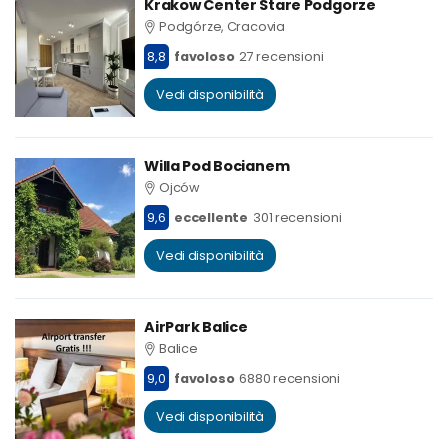
Krakow Center Stare Podgorze
Podgórze, Cracovia
8,8
favoloso
27 recensioni
Vedi disponibilità
Willa Pod Bocianem
Ojców
9,6
eccellente
301 recensioni
Vedi disponibilità
AirPark Balice
Balice
9,0
favoloso
6880 recensioni
Vedi disponibilità