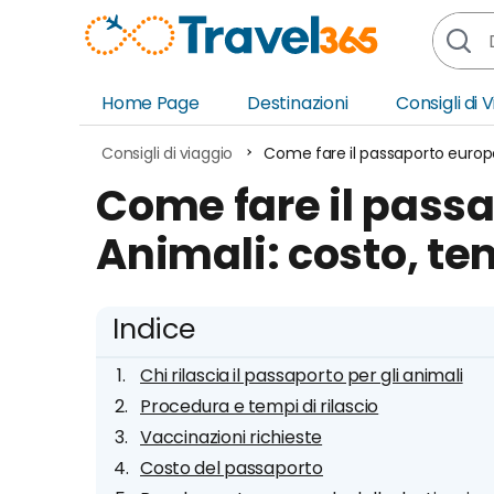
Home Page
Destinazioni
Consigli di 
Africa
Asia
Consigli di viaggio
Come fare il passaporto europeo
Europa
Ocea
Come fare il pass
Nord America
Amer
Animali: costo, tem
Sud America
Medi
Indice
Chi rilascia il passaporto per gli animali
Procedura e tempi di rilascio
Vaccinazioni richieste
Costo del passaporto