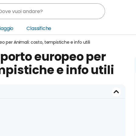
Viaggio
Classifiche
 per Animali: costo, tempistiche e info utili
nia
aporto europeo per
ica Centrale
pistiche e info utili
o Oriente