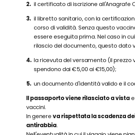
il certificato di iscrizione all'Anagrafe
il libretto sanitario, con la certificaz
corso di validità. Senza questo vaccin
essere eseguita prima. Nel caso in cui 
rilascio del documento, questo dato v
la ricevuta del versamento (il prezzo v
spendono dai €5,00 ai €15,00);
un documento d'identità valido e il co
Il passaporto viene rilasciato a vista
e
vaccini.
In genere
va rispettata la scadenza dei
antirabbia
.
Nell'eventualità in cui il viaggio viene pi