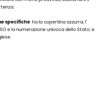
rtenza.
he specifiche
: ha la copertina azzurra; l'
ISO e la numerazione univoca dello Stato; e
glese.