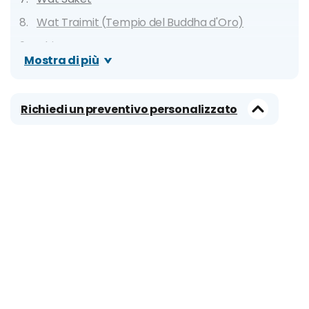
Wat Traimit (Tempio del Buddha d'Oro)
Chinatown
Mostra di più
Casa di Jim Thompson
Baiyoke (Rooftop Bar)
Richiedi un preventivo personalizzato
Bangkok Art & Culture Centre (BACC)
Siam Square
Lumphini Park
King Power MahaNakhon SkyWalk
Mercato Galleggiante di Damnoen Saduak
Mercato di Maeklong
Siam Park City
Ayutthaya
Cose da fare a Bangkok insolite e particolari