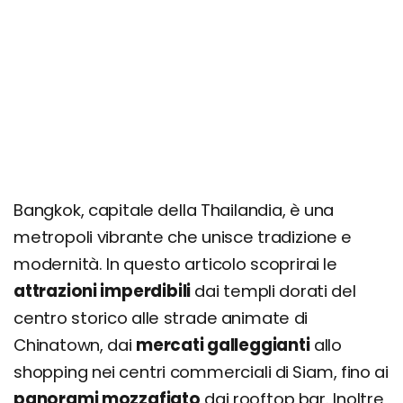
Consigli per famiglie: cosa fare con bambini e
ragazzi
Cosa vedere in un giorno
Cosa vedere in 3 giorni
Cosa vedere in 4, 5, 6 o 7 giorni
Richiedi un preventivo personalizzato
Bangkok, capitale della Thailandia, è una
metropoli vibrante che unisce tradizione e
modernità. In questo articolo scoprirai le
attrazioni imperdibili
dai templi dorati del
centro storico alle strade animate di
Chinatown, dai
mercati galleggianti
allo
shopping nei centri commerciali di Siam, fino ai
panorami mozzafiato
dai rooftop bar. Inoltre