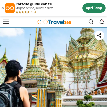
Porta le guide con te
×
Apri l'app
Mappe offline, sconti e altro
4.9