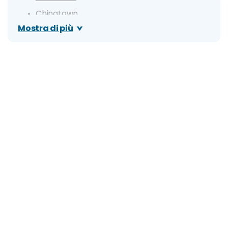
Chinatown
Mostra di più
Wat Traimit (Tempio del Buddha d'Oro)
Siam Square
Bangkok Art & Culture Centre (BACC)
King Power MahaNakhon SkyWalk
Giorno 3
Mercato di Maeklong
Mercato Galleggiante di Damnoen Saduak
Lumphini Park
Alternativa di giornata: Ayutthaya