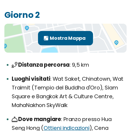
Giorno 2
Distanza percorsa
9,5 km
Luoghi visitati
Wat Saket, Chinatown, Wat
Traimit (Tempio del Buddha d'Oro), Siam
Square e Bangkok Art & Culture Centre,
MahaNakhon SkyWalk
Dove mangiare
Pranzo presso Hua
Seng Hong (
Ottieni indicazioni
), Cena