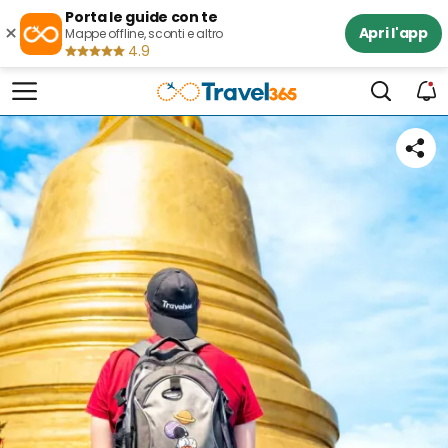
Porta le guide con te
×
Apri l'app
Mappe offline, sconti e altro
4.9