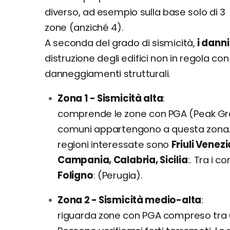
diverso, ad esempio sulla base solo di 3
zone (anziché 4).
A seconda del grado di sismicità,
i dann
distruzione degli edifici non in regola c
danneggiamenti strutturali.
Zona 1 - Sismicità alta
comprende le zone con PGA (Peak Gro
comuni appartengono a questa zona. Po
regioni interessate sono
Friuli Venez
Campania, Calabria, Sicilia
. Tra i c
Foligno
(Perugia).
Zona 2 - Sismicità medio-alta
riguarda zone con PGA compreso tra 