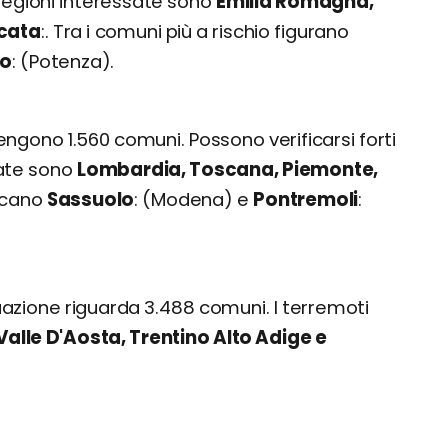
e regioni interessate sono
Emilia Romagna,
icata
. Tra i comuni più a rischio figurano
no
(Potenza).
engono 1.560 comuni. Possono verificarsi forti
sate sono
Lombardia, Toscana, Piemonte,
iccano
Sassuolo
(Modena) e
Pontremoli
uazione riguarda 3.488 comuni. I terremoti
Valle D'Aosta, Trentino Alto Adige e