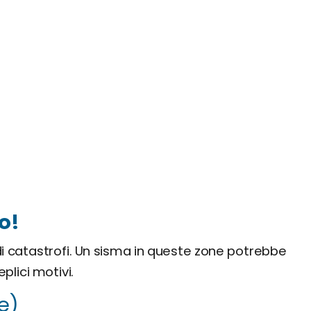
io!
o di catastrofi. Un sisma in queste zone potrebbe
lici motivi.
e)