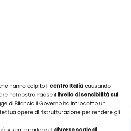
he hanno colpito il
centro Italia
causando
re nel nostro Paese il
livello di sensibilità sul
egge di Bilancio il Governo ha introdotto un
effettua opere di ristrutturazione per rendere gli
hé si sente parlare di
diverse scale di