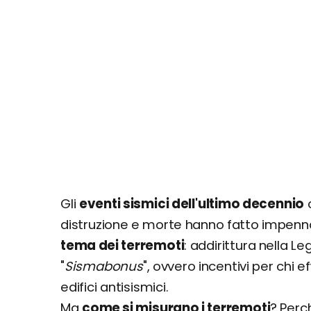
Gli
eventi sismici dell'ultimo decennio
c
distruzione e morte hanno fatto impenna
tema dei terremoti
: addirittura nella L
"
Sismabonus
", ovvero incentivi per chi 
edifici antisismici.
Ma
come si misurano i terremoti
? Perc