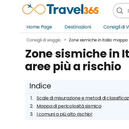
Home Page
Destinazioni
Consigli di 
Africa
Asia
Consigli di viaggio
Zone sismiche in Italia: mappa d
Europa
Ocea
Zone sismiche in I
Nord America
Amer
aree più a rischio
Sud America
Medi
Indice
Scale di misurazione e metodi di classifica
Mappa di pericolosità sismica
I comuni a più alto rischio!