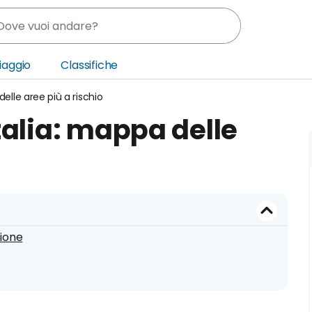
Viaggio
Classifiche
elle aree più a rischio
nia
talia: mappa delle
ica Centrale
o Oriente
zione