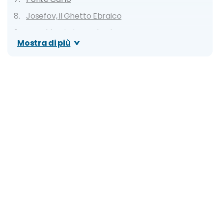
Josefov, il Ghetto Ebraico
Vecchio Cimitero Ebraico
Mostra di più
Stare Mesto (Città Vecchia)
Chiesa di Santa Maria di Týn
Municipio della Città Vecchia
Orologio Astronomico
Chiesa di San Nicola
Biblioteca Municipale e Torre di Libri (Idiom)
Klementinum
Piazza San Venceslao
Teatro Nazionale
La Casa Danzante
Torre panoramica Petřín