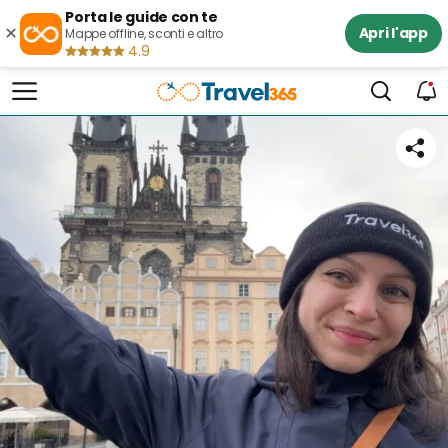
Porta le guide con te
×
Apri l'app
Mappe offline, sconti e altro
4.9