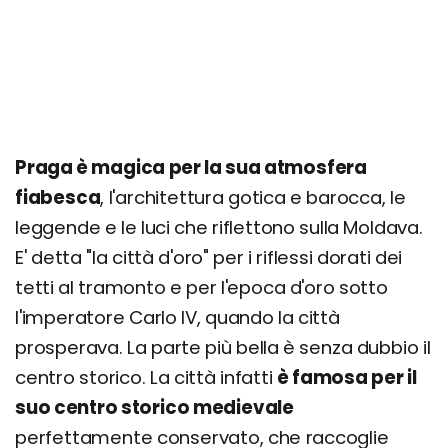
Monastero Strahov
Fortezza Vyšehrad
Museo Nazionale di Praga
Torre della Televisione Žižkov
Museum of Prague
Praga è magica per la sua atmosfera
fiabesca
Cose da fare a Praga insolite e particolari
, l'architettura gotica e barocca, le
(anche gratis!)
leggende e le luci che riflettono sulla Moldava.
Consigli per famiglie: cosa fare con bambini e
E' detta "la città d'oro" per i riflessi dorati dei
ragazzi
tetti al tramonto e per l'epoca d'oro sotto
Cosa vedere in 1 giorno
l'imperatore Carlo IV, quando la città
prosperava. La parte più bella è senza dubbio il
Cosa vedere in un Weekend di 2 o 3 giorni
centro storico. La città infatti
è famosa per il
Cosa vedere in 4, 5, 6 o 7 giorni
suo centro storico medievale
perfettamente conservato, che raccoglie