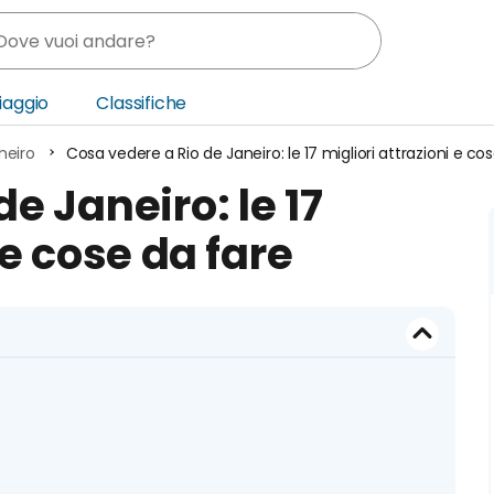
Viaggio
Classifiche
neiro
Cosa vedere a Rio de Janeiro: le 17 migliori attrazioni e co
nia
e Janeiro: le 17
ica Centrale
 e cose da fare
o Oriente