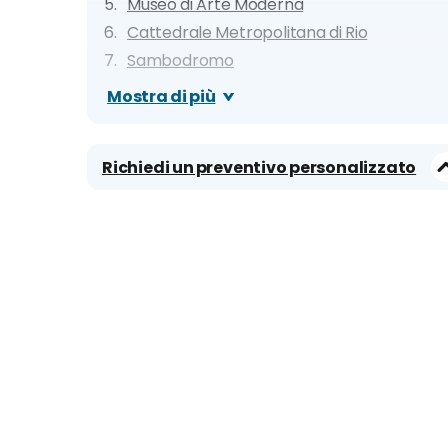
Museo di Arte Moderna
Cattedrale Metropolitana di Rio
Sambodromo
Museo del Domani
Mostra di più
AquaRio
Stadio Maracana
Richiedi un preventivo personalizzato
Parque Nacional de Tijuca
Jardim Botanico
Favela Rocinha
Praia de Ipanema
Copacabana
Pan di Zucchero
Museo di Arte Contemporanea
Altre attrattive da visitare
10 cose da fare a Rio de Janeiro
Richiedi un preventivo personalizzato