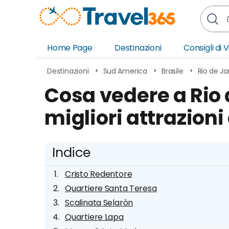
Home Page
Destinazioni
Consigli di 
Africa
Asia
Destinazioni
Sud America
Brasile
Rio de Ja
Europa
Ocea
Cosa vedere a Rio d
Nord America
Amer
migliori attrazioni
Sud America
Medi
Indice
Cristo Redentore
Quartiere Santa Teresa
Scalinata Selaròn
Quartiere Lapa