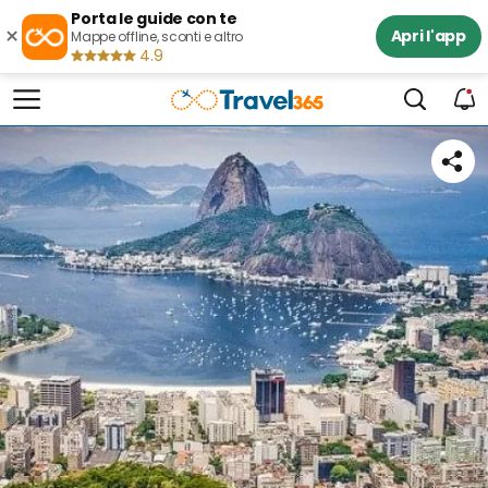
Porta le guide con te
×
Apri l'app
Mappe offline, sconti e altro
4.9