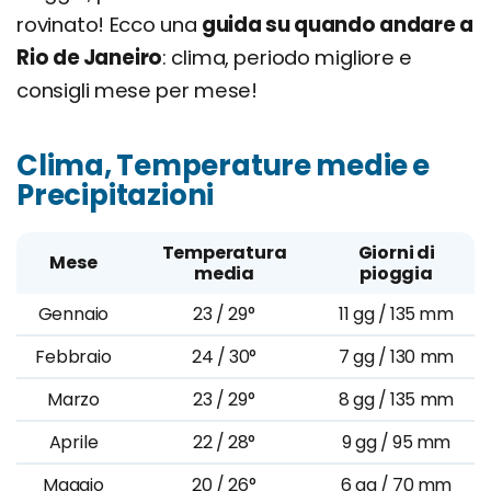
rovinato! Ecco una
guida su quando andare a
Rio de Janeiro
: clima, periodo migliore e
consigli mese per mese!
Clima, Temperature medie e
Precipitazioni
Temperatura
Giorni di
Mese
media
pioggia
Gennaio
23 / 29°
11 gg / 135 mm
Febbraio
24 / 30°
7 gg / 130 mm
Marzo
23 / 29°
8 gg / 135 mm
Aprile
22 / 28°
9 gg / 95 mm
Maggio
20 / 26°
6 gg / 70 mm