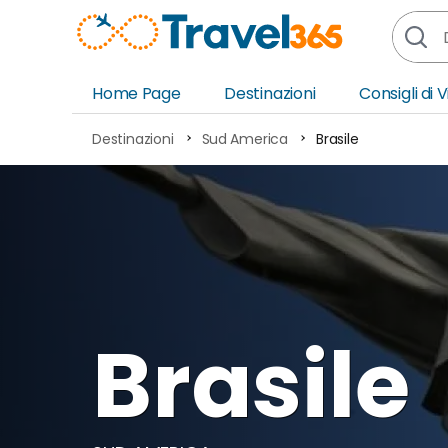
Home Page
Destinazioni
Consigli di 
Africa
Asia
Destinazioni
Sud America
Brasile
Europa
Ocea
Nord America
Amer
Sud America
Medi
Brasile