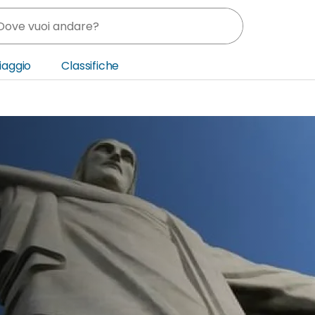
Viaggio
Classifiche
nia
ica Centrale
o Oriente