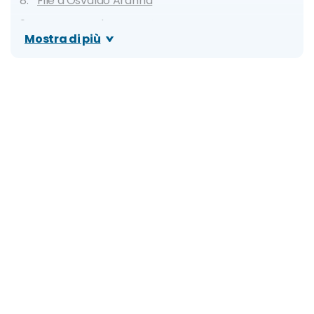
Filé à Osvaldo Aranha
Croquetes de camarão
Mostra di più
Pão de queijo
Dove mangiare: migliori ristoranti, locali tipici e
street food