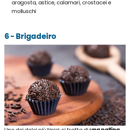
aragosta, astice, calamari, crostacei e
molluschi
6 - Brigadeiro
Uno dei dolci più tipici: si tratta di
una pallina