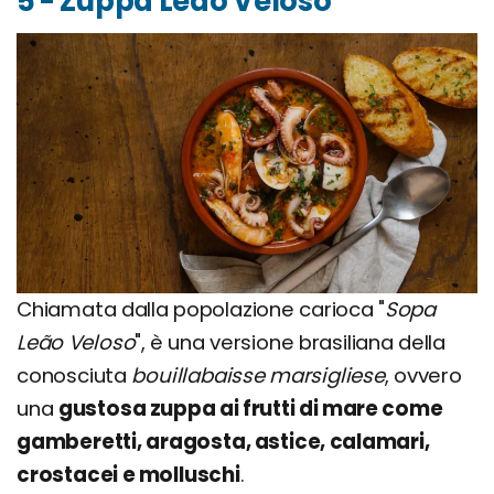
5 - Zuppa Leão Veloso
Chiamata dalla popolazione carioca "
Sopa
Leão Veloso
", è una versione brasiliana della
conosciuta
bouillabaisse marsigliese
, ovvero
una
gustosa zuppa ai frutti di mare come
gamberetti, aragosta, astice, calamari,
crostacei e molluschi
.