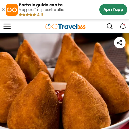
Porta le guide con te
×
Apri l'app
Mappe offline, sconti e altro
4.9