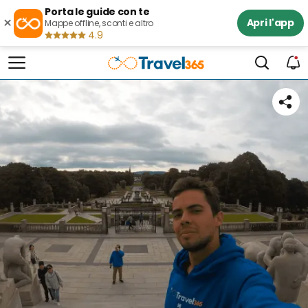
Porta le guide con te
×
Apri l'app
Mappe offline, sconti e altro
4.9