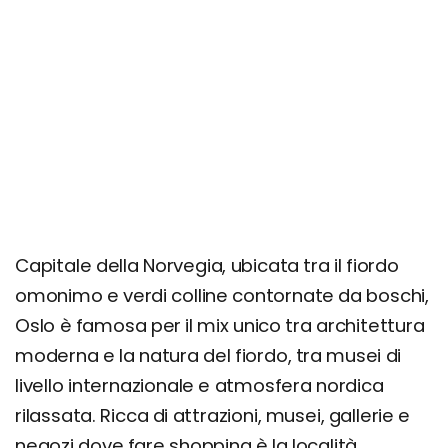
Cosa vedere in un giorno o mezza giornata
Cosa vedere in un weekend di 2 o 3 giorni
Cosa vedere nei dintorni: consigli per 4, 5, 6 o 7
giorni
Faq (consigli pratici)
Richiedi un preventivo personalizzato
Capitale della Norvegia, ubicata tra il fiordo
omonimo e verdi colline contornate da boschi,
Oslo è famosa per il mix unico tra architettura
moderna e la natura del fiordo, tra musei di
livello internazionale e atmosfera nordica
rilassata. Ricca di attrazioni, musei, gallerie e
negozi dove fare shopping è la località