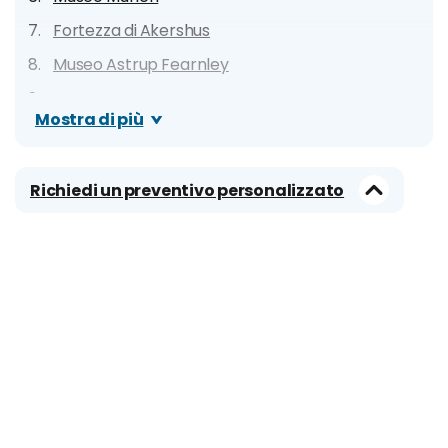
Fortezza di Akershus
Museo Astrup Fearnley
Fram Museum
Mostra di più
Museo delle Navi Vichinghe
Museo del Folclore (Norsk Folkemuseum)
Richiedi un preventivo personalizzato
Parco di Vigeland
Trampolino per salto con gli sci
Tusenfryd Amusement Park
Oslofjord
Cose da fare a Oslo insolite e particolari (anche
gratis!)
Consigli per famiglie: cosa fare con bambini e
ragazzi